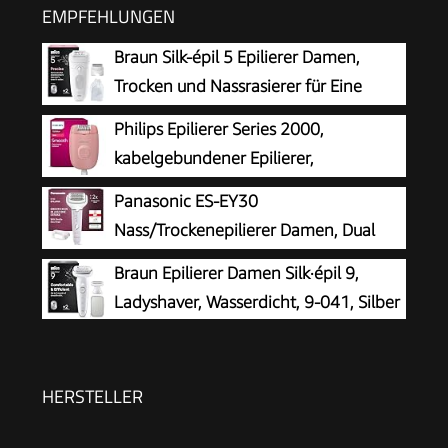
EMPFEHLUNGEN
Braun Silk-épil 5 Epilierer Damen,
Trocken und Nassrasierer für Eine
Einfache Haarentfernung und Seidig-
Philips Epilierer Series 2000,
Glatte Haut, Ladyshaver, Wasserdicht — Inkl.
kabelgebundener Epilierer,
Rasieraufsatz und Trimmeraufsatz — 5-041,
Haarentfernungsgerät, Modell
Panasonic ES-EY30
Weiß/Grau
BRE229/00, Schwarz
Nass/Trockenepilierer Damen, Dual
Disc mit 60 Pinzetten, 90°
Braun Epilierer Damen Silk·épil 9,
schwenkbarer Kopf, 3 Geschwindigkeiten & LED-
Ladyshaver, Wasserdicht, 9-041, Silber
Licht, 30 Min. Betrieb, kabellos, Haarentferner.
HERSTELLER