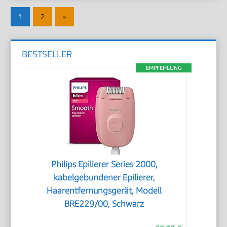
Seitennummerierung
Nächste
1
2
»
der
Beiträge
Beiträge
BESTSELLER
EMPFEHLUNG
Philips Epilierer Series 2000,
kabelgebundener Epilierer,
Haarentfernungsgerät, Modell
BRE229/00, Schwarz