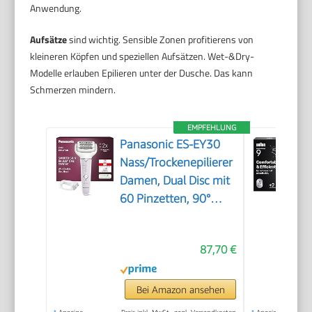
Anwendung.
Aufsätze
sind wichtig. Sensible Zonen profitierens von
kleineren Köpfen und speziellen Aufsätzen. Wet-&Dry-
Modelle erlauben Epilieren unter der Dusche. Das kann
Schmerzen mindern.
EMPFEHLUNG
Panasonic ES-EY30
Nass/Trockenepilierer
Damen, Dual Disc mit
60 Pinzetten, 90°
schwenkbarer Kopf, 3
Geschwindigkeiten &
87,70 €
LED-Licht, 30 Min.
Betrieb, kabellos,
Haarentferner.
Bei Amazon ansehen