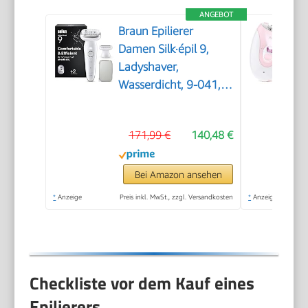
ANGEBOT
Braun Epilierer
Damen Silk·épil 9,
Ladyshaver,
Wasserdicht, 9-041,
Silber
171,99 €
140,48 €
Bei Amazon ansehen
*
Anzeige
Preis inkl. MwSt., zzgl. Versandkosten
*
Anzeige
Checkliste vor dem Kauf eines
Epilierers