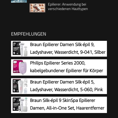
Epilierer: Anwendung bei
verschiedenen Hauttypen
EMPFEHLUNGEN
Braun Epilierer Damen Silk·épil 9,
Ladyshaver, Wasserdicht, 9-041, Silber
Philips Epilierer Series 2000,
kabelgebundener Epilierer für Körper
und empfindliche Bereiche, epilieren
Braun Epilierer Damen Silk·épil 5,
und rasieren, Haarentferner für Damen, Modell
Ladyshaver, Wasserdicht, 5-060, Pink
BRE237/00
Braun Silk-épil 9 SkinSpa Epilierer
Damen, All-in-One Set, Haarentferner
für Langanhaltende Haarentfernung,