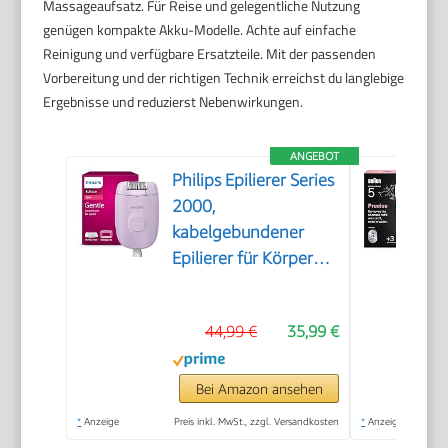
Massageaufsatz. Für Reise und gelegentliche Nutzung
genügen kompakte Akku-Modelle. Achte auf einfache
Reinigung und verfügbare Ersatzteile. Mit der passenden
Vorbereitung und der richtigen Technik erreichst du langlebige
Ergebnisse und reduzierst Nebenwirkungen.
ANGEBOT
Philips Epilierer Series
2000,
kabelgebundener
Epilierer für Körper
und empfindliche
Bereiche, epilieren
44,99 €
35,99 €
und rasieren,
Haarentferner für
Damen, Modell
Bei Amazon ansehen
BRE237/00
*
Anzeige
Preis inkl. MwSt., zzgl. Versandkosten
*
Anzeige