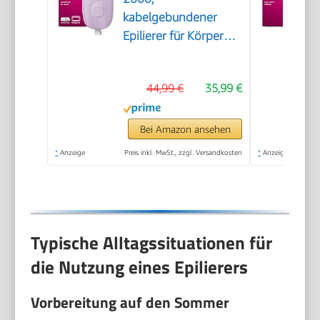
kabelgebundener
Epilierer für Körper
und empfindliche
Bereiche, epilieren
44,99 €
35,99 €
und rasieren,
Haarentferner für
Damen, Modell
Bei Amazon ansehen
BRE237/00
*
Anzeige
Preis inkl. MwSt., zzgl. Versandkosten
*
Anzeige
Typische Alltagssituationen für
die Nutzung eines Epilierers
Vorbereitung auf den Sommer