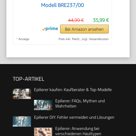
Modell BRE237/00
44,99 €
35,99 €
Bei Amazon ansehen
*
Anzeige
Preis inkl. MwSt., zzgl. Versandkosten
TOP-ARTIKEL
Epilierer kaufen: Kaufberater & Top-Modelle
Epilierer: FAQs, Mythen und
Wahrheiten
Epilierer DIY: Fehler vermeiden und Lösungen
Epilierer: Anwendung bei
verschiedenen Hauttypen