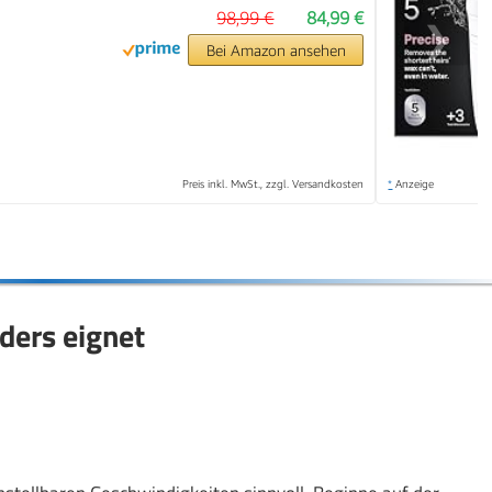
98,99 €
84,99 €
❯
Bei Amazon ansehen
Preis inkl. MwSt., zzgl. Versandkosten
*
Anzeige
nders eignet