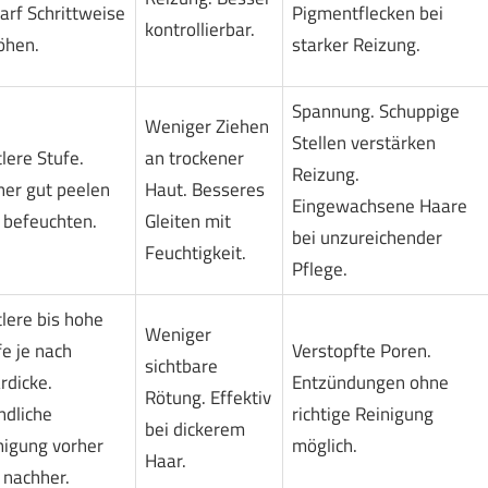
arf Schrittweise
Pigmentflecken bei
kontrollierbar.
öhen.
starker Reizung.
Spannung. Schuppige
Weniger Ziehen
Stellen verstärken
lere Stufe.
an trockener
Reizung.
her gut peelen
Haut. Besseres
Eingewachsene Haare
 befeuchten.
Gleiten mit
bei unzureichender
Feuchtigkeit.
Pflege.
tlere bis hohe
Weniger
fe je nach
Verstopfte Poren.
sichtbare
rdicke.
Entzündungen ohne
Rötung. Effektiv
ndliche
richtige Reinigung
bei dickerem
nigung vorher
möglich.
Haar.
 nachher.