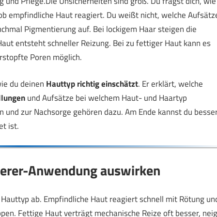
 und Pflege.Die Unsicherheiten sind groß. Du fragst dich, wie
ob empfindliche Haut reagiert. Du weißt nicht, welche Aufsätz
nchmal Pigmentierung auf. Bei lockigem Haar steigen die
aut entsteht schneller Reizung. Bei zu fettiger Haut kann es
rstopfte Poren möglich.
 wie du deinen
Hauttyp richtig einschätzt
. Er erklärt, welche
llungen
und Aufsätze bei welchem Haut- und Haartyp
ion und zur Nachsorge gehören dazu. Am Ende kannst du besse
t ist.
ilierer-Anwendung auswirken
 Hauttyp ab. Empfindliche Haut reagiert schnell mit Rötung un
en. Fettige Haut verträgt mechanische Reize oft besser, neig