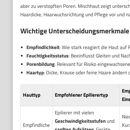
aber zu verstopften Poren. Mischhaut zeigt untersch
Haardicke, Haarwuchsrichtung und Pflege vor und na
Wichtige Unterscheidungsmerkmale
Empfindlichkeit
: Wie stark reagiert die Haut auf 
Feuchtigkeitsstatus
: Beeinflusst Gleiten und Nach
Porenbildung
: Relevant für Risiko eingewachsene
Haartyp
: Dicke, Krause oder feine Haare ändern 
Emp
Hauttyp
Empfohlener Epilierertyp
Ein
Epilierer mit vielen
Nie
Geschwindigkeitsstufen
und
Empfindliche
Kur
sanften Aufsätzen
. Geräte