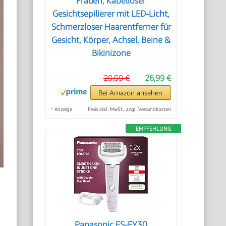
Frauen, Kabelloser
Gesichtsepilierer mit LED-Licht,
Schmerzloser Haarentferner für
Gesicht, Körper, Achsel, Beine &
Bikinizone
29,99 €
26,99 €
Bei Amazon ansehen
*
Anzeige
Preis inkl. MwSt., zzgl. Versandkosten
EMPFEHLUNG
Panasonic ES-EY30