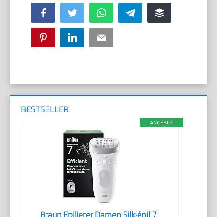
Facebook
Twitter
WhatsApp
Telegram
Buffer
Pinterest
LinkedIn
Email
BESTSELLER
ANGEBOT
Braun Epilierer Damen Silk·épil 7,