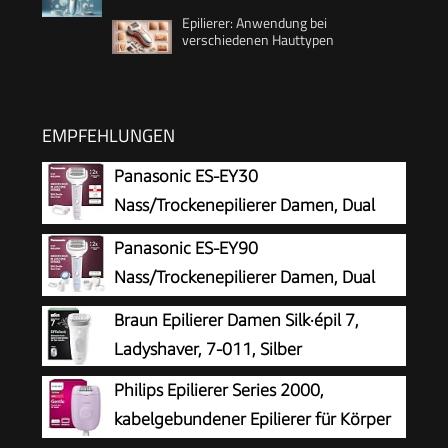
Epilierer: Anwendung bei
verschiedenen Hauttypen
EMPFEHLUNGEN
Panasonic ES-EY30
Nass/Trockenepilierer Damen, Dual
Disc mit 60 Pinzetten, 90°
Panasonic ES-EY90
schwenkbarer Kopf, 3 Geschwindigkeiten & LED-
Nass/Trockenepilierer Damen, Dual
Licht, 30 Min. Betrieb, kabellos, Haarentferner.
Disc mit 60 Pinzetten, 90°
Braun Epilierer Damen Silk·épil 7,
schwenkbarer Kopf, 3 Geschwindigkeiten & LED-
Ladyshaver, 7-011, Silber
Licht, 30 Min. Betrieb, kabellos, Haarentferner,
Philips Epilierer Series 2000,
Scher- und Fußpflegekopf
kabelgebundener Epilierer für Körper