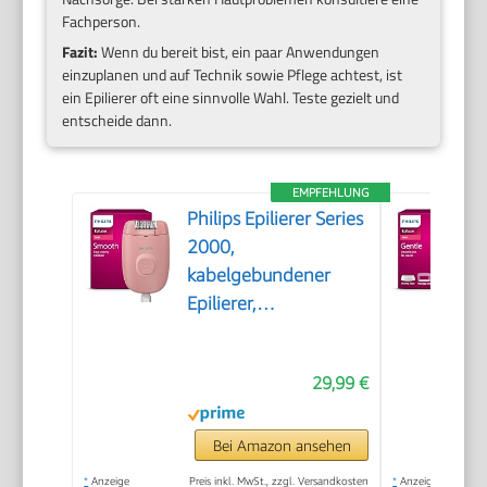
Fachperson.
Fazit:
Wenn du bereit bist, ein paar Anwendungen
einzuplanen und auf Technik sowie Pflege achtest, ist
ein Epilierer oft eine sinnvolle Wahl. Teste gezielt und
entscheide dann.
EMPFEHLUNG
Philips Epilierer Series
2000,
kabelgebundener
Epilierer,
Haarentfernungsgerät,
Modell BRE229/00,
29,99 €
Schwarz
Bei Amazon ansehen
*
Anzeige
Preis inkl. MwSt., zzgl. Versandkosten
*
Anzeige