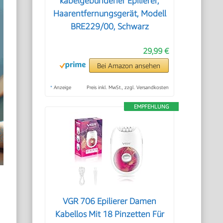
kabelgebundener Epilierer,
Haarentfernungsgerät, Modell
BRE229/00, Schwarz
29,99 €
Bei Amazon ansehen
*
Anzeige
Preis inkl. MwSt., zzgl. Versandkosten
EMPFEHLUNG
VGR 706 Epilierer Damen
Kabellos Mit 18 Pinzetten Für