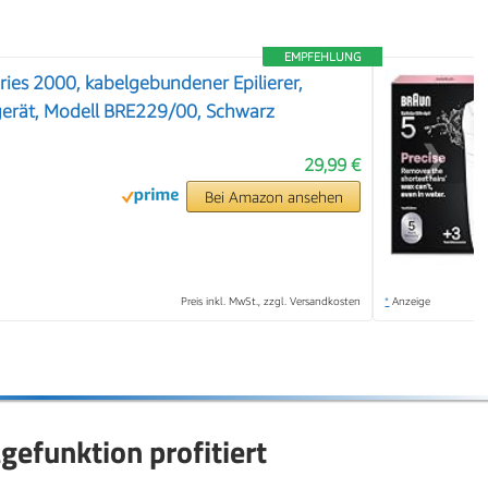
EMPFEHLUNG
Series 2000, kabelgebundener Epilierer,
erät, Modell BRE229/00, Schwarz
❯
29,99 €
Bei Amazon ansehen
Preis inkl. MwSt., zzgl. Versandkosten
*
Anzeige
efunktion profitiert