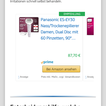
Irritationen schnell selbst behandeln.
EMPFEHLUNG
Panasonic ES-EY30
Nass/Trockenepilierer
Damen, Dual Disc mit
60 Pinzetten, 90°
schwenkbarer Kopf, 3
Geschwindigkeiten &
87,70 €
LED-Licht, 30 Min.
Betrieb, kabellos,
Haarentferner.
Bei Amazon ansehen
*
Anzeige
Preis inkl. MwSt., zzgl. Versandkosten
*
Anzeige