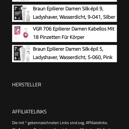
für Langanhaltende Haarentfernung,
Braun Epilierer Damen Silk·épil 9,
Ladyshaver, Wasserdicht — Inkl. Facespa
Ladyshaver, Wasserdicht, 9-041, Silber
Gesichtshaarentferner — 9-381, Weiß/Silber
VGR 706 Epilierer Damen Kabellos Mit
18 Pinzetten Für Körper
Braun Epilierer Damen Silk·épil 5,
Ladyshaver, Wasserdicht, 5-060, Pink
HERSTELLER
AFFILIATELINKS
Die mit * gekennzeichneten Links sind sog. Affiliatelinks.