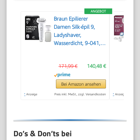
ANGEBOT
Braun Epilierer
Damen Silk·épil 9,
Ladyshaver,
Wasserdicht, 9-041,
Silber
171,99 €
140,48 €
Bei Amazon ansehen
*
Anzeige
Preis inkl. MwSt., zzgl. Versandkosten
*
Anzeige
Do’s & Don’ts bei