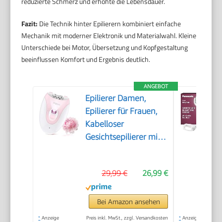
reduzierte Schmerz und erhöhte die Lebensdauer.
Fazit:
Die Technik hinter Epilierern kombiniert einfache
Mechanik mit moderner Elektronik und Materialwahl. Kleine
Unterschiede bei Motor, Übersetzung und Kopfgestaltung
beeinflussen Komfort und Ergebnis deutlich.
ANGEBOT
Epilierer Damen,
Epilierer für Frauen,
Kabelloser
Gesichtsepilierer mit
LED-Licht,
Schmerzloser
29,99 €
26,99 €
Haarentferner für
Gesicht, Körper,
Achsel, Beine &
Bei Amazon ansehen
Bikinizone
*
Anzeige
Preis inkl. MwSt., zzgl. Versandkosten
*
Anzeige