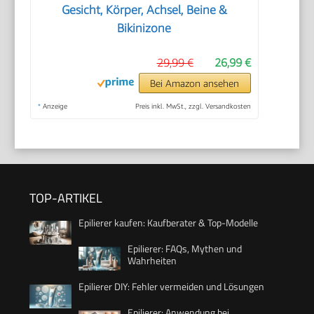
Gesicht, Körper, Achsel, Beine &
Bikinizone
29,99 €
26,99 €
Bei Amazon ansehen
*
Anzeige
Preis inkl. MwSt., zzgl. Versandkosten
TOP-ARTIKEL
Epilierer kaufen: Kaufberater & Top-Modelle
Epilierer: FAQs, Mythen und
Wahrheiten
Epilierer DIY: Fehler vermeiden und Lösungen
Epilierer: Anwendung bei