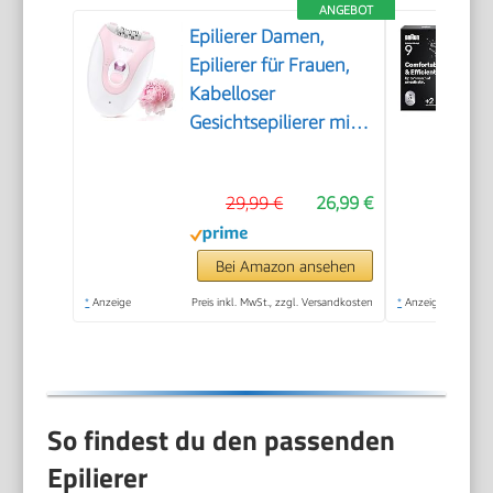
ANGEBOT
Epilierer Damen,
Epilierer für Frauen,
Kabelloser
Gesichtsepilierer mit
LED-Licht,
Schmerzloser
29,99 €
26,99 €
Haarentferner für
Gesicht, Körper,
Achsel, Beine &
Bei Amazon ansehen
Bikinizone
*
Anzeige
Preis inkl. MwSt., zzgl. Versandkosten
*
Anzeige
So findest du den passenden
Epilierer