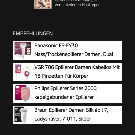
verschiedenen Hauttypen
EMPFEHLUNGEN
Panasonic ES-EY30
Nass/Trockenepilierer Damen, Dual
Disc mit 60 Pinzetten, 90°
VGR 706 Epilierer Damen Kabellos Mit
schwenkbarer Kopf, 3 Geschwindigkeiten & LED-
18 Pinzetten Für Körper
Licht, 30 Min. Betrieb, kabellos, Haarentferner.
Philips Epilierer Series 2000,
kabelgebundener Epilierer,
Haarentfernungsgerät, Modell
Braun Epilierer Damen Silk·épil 7,
BRE229/00, Schwarz
Ladyshaver, 7-011, Silber