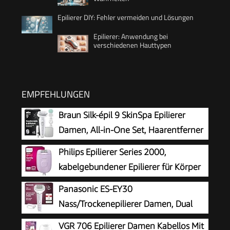
Epilierer DIY: Fehler vermeiden und Lösungen
Epilierer: Anwendung bei
verschiedenen Hauttypen
EMPFEHLUNGEN
Braun Silk-épil 9 SkinSpa Epilierer
Damen, All-in-One Set, Haarentferner
für Langanhaltende Haarentfernung,
Philips Epilierer Series 2000,
Ladyshaver, Wasserdicht — Inkl. Facespa
kabelgebundener Epilierer für Körper
Gesichtshaarentferner — 9-381, Weiß/Silber
und empfindliche Bereiche, epilieren
Panasonic ES-EY30
und rasieren, Haarentferner für Damen, Modell
Nass/Trockenepilierer Damen, Dual
BRE237/00
Disc mit 60 Pinzetten, 90°
VGR 706 Epilierer Damen Kabellos Mit