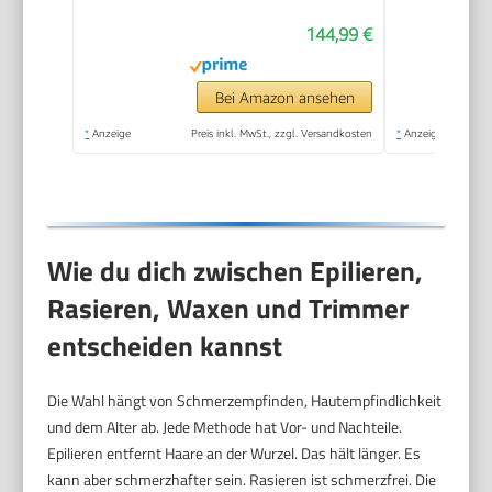
Haarentfernung,
144,99 €
Ladyshaver,
Wasserdicht — Inkl.
Facespa
Bei Amazon ansehen
Gesichtshaarentferner
*
Anzeige
Preis inkl. MwSt., zzgl. Versandkosten
*
Anzeige
— 9-381, Weiß/Silber
Wie du dich zwischen Epilieren,
Rasieren, Waxen und Trimmer
entscheiden kannst
Die Wahl hängt von Schmerzempfinden, Hautempfindlichkeit
und dem Alter ab. Jede Methode hat Vor- und Nachteile.
Epilieren entfernt Haare an der Wurzel. Das hält länger. Es
kann aber schmerzhafter sein. Rasieren ist schmerzfrei. Die