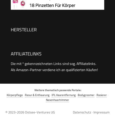
schwenkbarer Kopf, 3 Geschwindigkeiten & LED-
18 Pinzetten Für Körper
Licht, 30 Min. Betrieb, kabellos, Haarentferner.
HERSTELLER
AFFILIATELINKS
Die mit * gekennzeichneten Links sind sog. Affiliatelinks.
Als Amazon-Partner verdiene ich an qualifizierten Käufen!
Weitere thematisch passende Portale:
Körperpflege
·
Rasur & Enthaarung
·
IPL Haarentfernung
·
Bodygroomer
·
Rasierer
·
Nasenhaartrimmer
© 2023-2026
Ostsee-Ventures UG
Datenschutz
·
Impressum