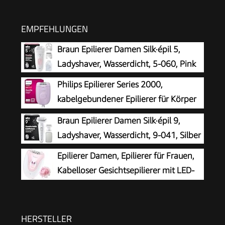
EMPFEHLUNGEN
Braun Epilierer Damen Silk·épil 5,
Ladyshaver, Wasserdicht, 5-060, Pink
Philips Epilierer Series 2000,
kabelgebundener Epilierer für Körper
und empfindliche Bereiche, epilieren
Braun Epilierer Damen Silk·épil 9,
und rasieren, Haarentferner für Damen, Modell
Ladyshaver, Wasserdicht, 9-041, Silber
BRE237/00
Epilierer Damen, Epilierer für Frauen,
Kabelloser Gesichtsepilierer mit LED-
Licht, Schmerzloser Haarentferner für
Gesicht, Körper, Achsel, Beine & Bikinizone
HERSTELLER