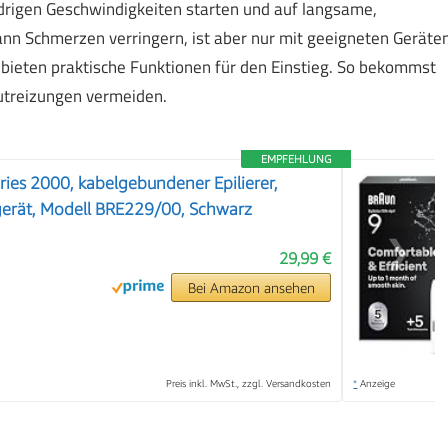
edrigen Geschwindigkeiten starten und auf langsame,
nn Schmerzen verringern, ist aber nur mit geeigneten Geräte
 bieten praktische Funktionen für den Einstieg. So bekommst
autreizungen vermeiden.
EMPFEHLUNG
Series 2000, kabelgebundener Epilierer,
erät, Modell BRE229/00, Schwarz
❯
29,99 €
Bei Amazon ansehen
Preis inkl. MwSt., zzgl. Versandkosten
*
Anzeige