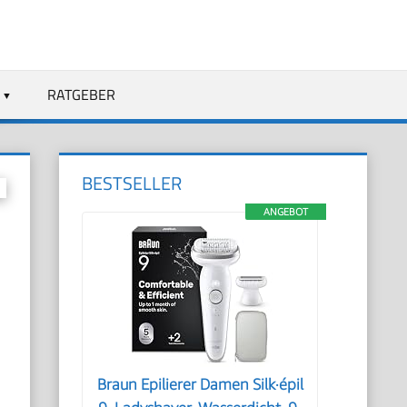
RATGEBER
BESTSELLER
ANGEBOT
Braun Epilierer Damen Silk·épil