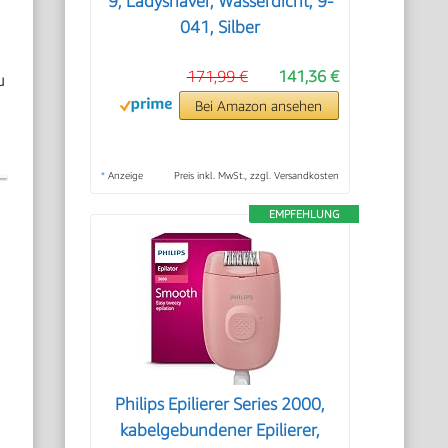
9, Ladyshaver, Wasserdicht, 9-
041, Silber
171,99 €
141,36 €
u
Bei Amazon ansehen
*
Anzeige
Preis inkl. MwSt., zzgl. Versandkosten
EMPFEHLUNG
Philips Epilierer Series 2000,
kabelgebundener Epilierer,