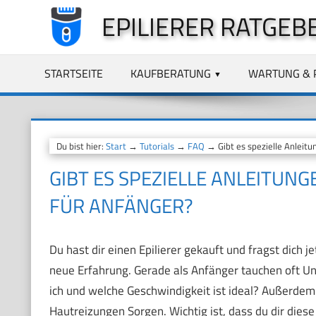
Zum
EPILIERER RATGEB
Inhalt
springen
STARTSEITE
KAUFBERATUNG
WARTUNG & 
Du bist hier:
Start
→
Tutorials
→
FAQ
→ Gibt es spezielle Anleitu
GIBT ES SPEZIELLE ANLEITUN
FÜR ANFÄNGER?
Du hast dir einen Epilierer gekauft und fragst dich je
neue Erfahrung. Gerade als Anfänger tauchen oft Uns
ich und welche Geschwindigkeit ist ideal? Außerdem
Hautreizungen Sorgen. Wichtig ist, dass du dir dies