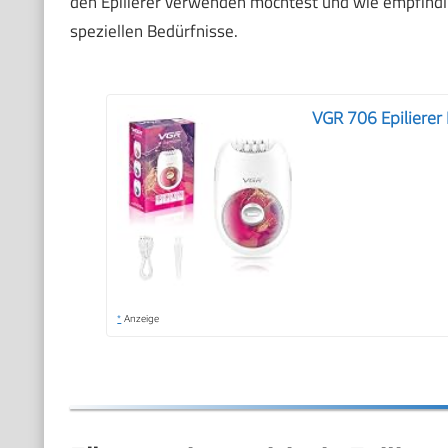
den Epilierer verwenden möchtest und wie empfindlic
speziellen Bedürfnisse.
VGR 706 Epilierer
*
Anzeige