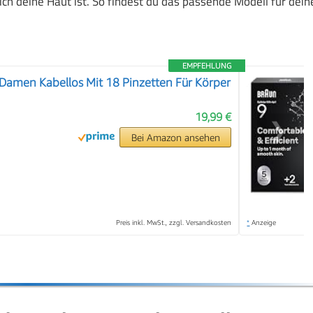
h deine Haut ist. So findest du das passende Modell für dein
EMPFEHLUNG
 Damen Kabellos Mit 18 Pinzetten Für Körper
19,99 €
❯
Bei Amazon ansehen
Preis inkl. MwSt., zzgl. Versandkosten
*
Anzeige