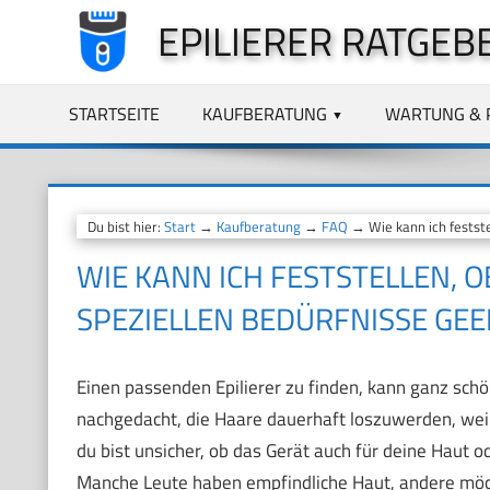
Zum
EPILIERER RATGEB
Inhalt
springen
STARTSEITE
KAUFBERATUNG
WARTUNG & 
Du bist hier:
Start
→
Kaufberatung
→
FAQ
→ Wie kann ich feststel
WIE KANN ICH FESTSTELLEN, O
SPEZIELLEN BEDÜRFNISSE GEEI
Einen passenden Epilierer zu finden, kann ganz schön
nachgedacht, die Haare dauerhaft loszuwerden, weißt 
du bist unsicher, ob das Gerät auch für deine Haut od
Manche Leute haben empfindliche Haut, andere möch