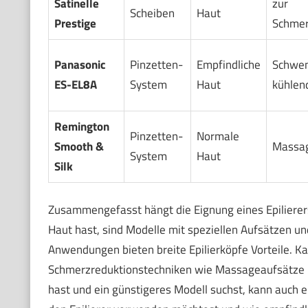
Satinelle
zur
Scheiben
Haut
Prestige
Schmer
Panasonic
Pinzetten-
Empfindliche
Schwen
ES-EL8A
System
Haut
kühlen
Remington
Pinzetten-
Normale
Smooth &
Massag
System
Haut
Silk
Zusammengefasst hängt die Eignung eines Epilierer
Haut hast, sind Modelle mit speziellen Aufsätzen 
Anwendungen bieten breite Epilierköpfe Vorteile. K
Schmerzreduktionstechniken wie Massageaufsätze kö
hast und ein günstigeres Modell suchst, kann auch e