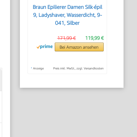
Braun Epilierer Damen Silk·épil
9, Ladyshaver, Wasserdicht, 9-
041, Silber
171,99 €
119,99 €
Bei Amazon ansehen
*
Anzeige
Preis inkl. MwSt., zzgl. Versandkosten