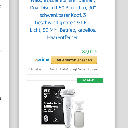
Nass/Trockenepilierer Damen,
d
Dual Disc mit 60 Pinzetten, 90°
schwenkbarer Kopf, 3
Geschwindigkeiten & LED-
Licht, 30 Min. Betrieb, kabellos,
Haarentferner.
87,00 €
Bei Amazon ansehen
*
Anzeige
Preis inkl. MwSt., zzgl. Versandkosten
u
ANGEBOT
e