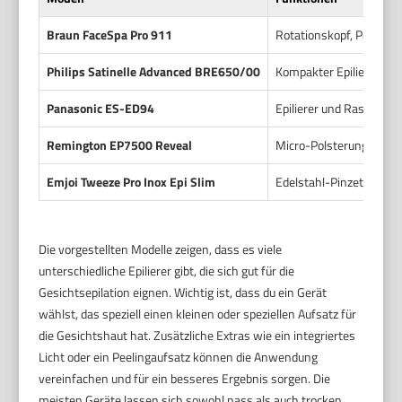
Braun FaceSpa Pro 911
Rotationskopf, Peelingau
Philips Satinelle Advanced BRE650/00
Kompakter Epilierkopf,
Panasonic ES-ED94
Epilierer und Rasierer 
Remington EP7500 Reveal
Micro-Polsterung, 2 Ges
Emjoi Tweeze Pro Inox Epi Slim
Edelstahl-Pinzetten, Pr
Die vorgestellten Modelle zeigen, dass es viele
unterschiedliche Epilierer gibt, die sich gut für die
Gesichtsepilation eignen. Wichtig ist, dass du ein Gerät
wählst, das speziell einen kleinen oder speziellen Aufsatz für
die Gesichtshaut hat. Zusätzliche Extras wie ein integriertes
Licht oder ein Peelingaufsatz können die Anwendung
vereinfachen und für ein besseres Ergebnis sorgen. Die
meisten Geräte lassen sich sowohl nass als auch trocken