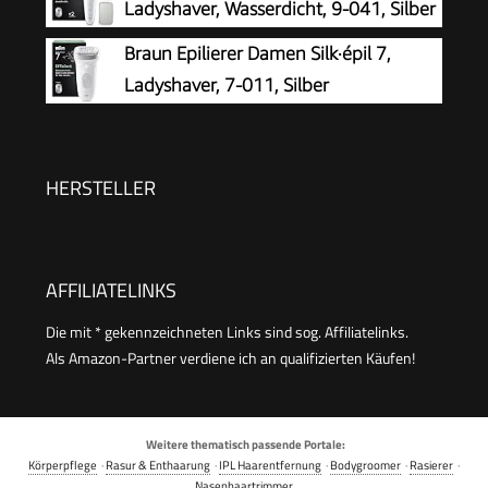
Ladyshaver, Wasserdicht, 9-041, Silber
Braun Epilierer Damen Silk·épil 7,
Ladyshaver, 7-011, Silber
HERSTELLER
AFFILIATELINKS
Die mit * gekennzeichneten Links sind sog. Affiliatelinks.
Als Amazon-Partner verdiene ich an qualifizierten Käufen!
Weitere thematisch passende Portale:
Körperpflege
·
Rasur & Enthaarung
·
IPL Haarentfernung
·
Bodygroomer
·
Rasierer
·
Nasenhaartrimmer