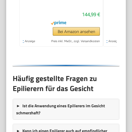
Langanhaltende
Haarentfernung,
144,99 €
Ladyshaver,
Wasserdicht — Inkl.
Facespa
Bei Amazon ansehen
Gesichtshaarentferner
*
Anzeige
Preis inkl. MwSt., zzgl. Versandkosten
*
Anzeige
— 9-381, Weiß/Silber
Häufig gestellte Fragen zu
Epilierern für das Gesicht
Ist die Anwendung eines Epilierers im Gesicht
schmerzhaft?
Kann ich einen Epilierer auch auf empfindlicher