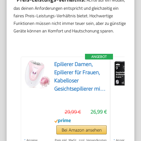
das deinen Anforderungen entspricht und gleichzeitig ein
faires Preis-Leistungs-Verhältnis bietet. Hochwertige
Funktionen müssen nicht immer teuer sein, aber zu günstige
Geräte können an Komfort und Hautschonung sparen.
ANGEBOT
Epilierer Damen,
Epilierer für Frauen,
Kabelloser
Gesichtsepilierer mit
LED-Licht,
Schmerzloser
29,99 €
26,99 €
Haarentferner für
Gesicht, Körper,
Achsel, Beine &
Bei Amazon ansehen
Bikinizone
*
Anzeige
Preis inkl. MwSt., zzgl. Versandkosten
*
Anzeige