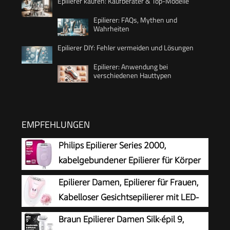
Epilierer kaufen: Kaufberater & Top-Modelle
Epilierer: FAQs, Mythen und
Wahrheiten
Epilierer DIY: Fehler vermeiden und Lösungen
Epilierer: Anwendung bei
verschiedenen Hauttypen
EMPFEHLUNGEN
Philips Epilierer Series 2000,
kabelgebundener Epilierer für Körper
und empfindliche Bereiche, epilieren
Epilierer Damen, Epilierer für Frauen,
und rasieren, Haarentferner für Damen, Modell
Kabelloser Gesichtsepilierer mit LED-
BRE237/00
Licht, Schmerzloser Haarentferner für
Braun Epilierer Damen Silk·épil 9,
Gesicht, Körper, Achsel, Beine & Bikinizone