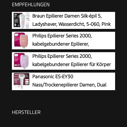
EMPFEHLUNGEN
Braun Epilierer Damen Silk·épil 5,
Ladyshaver, Wasserdicht, 5-060, Pink
Philips Epilierer Series 2000,
kabelgebundener Epilierer,
Haarentfernungsgerät, Modell
Philips Epilierer Series 2000,
BRE229/00, Schwarz
kabelgebundener Epilierer für Körper
und empfindliche Bereiche, epilieren
Panasonic ES-EY30
und rasieren, Haarentferner für Damen, Modell
Nass/Trockenepilierer Damen, Dual
BRE237/00
Disc mit 60 Pinzetten, 90°
schwenkbarer Kopf, 3 Geschwindigkeiten & LED-
Licht, 30 Min. Betrieb, kabellos, Haarentferner.
HERSTELLER