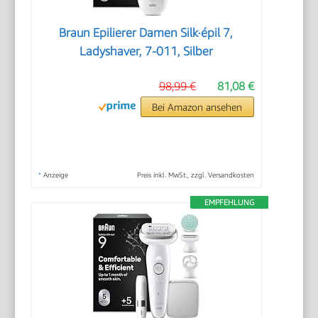
Braun Epilierer Damen Silk·épil 7,
Ladyshaver, 7-011, Silber
98,99 €
81,08 €
Bei Amazon ansehen
*
Anzeige
Preis inkl. MwSt., zzgl. Versandkosten
EMPFEHLUNG