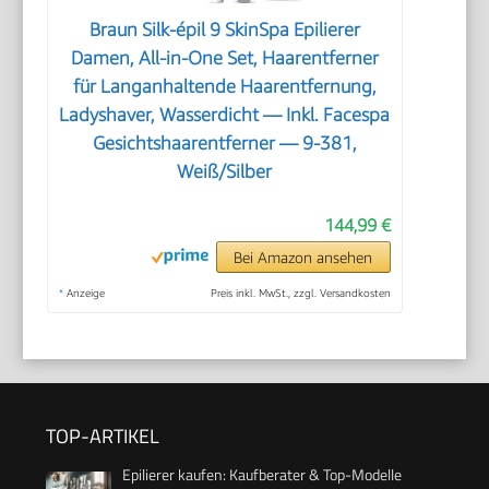
Braun Silk-épil 9 SkinSpa Epilierer
Damen, All-in-One Set, Haarentferner
für Langanhaltende Haarentfernung,
Ladyshaver, Wasserdicht — Inkl. Facespa
Gesichtshaarentferner — 9-381,
Weiß/Silber
144,99 €
Bei Amazon ansehen
*
Anzeige
Preis inkl. MwSt., zzgl. Versandkosten
TOP-ARTIKEL
Epilierer kaufen: Kaufberater & Top-Modelle