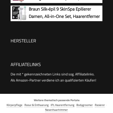
Haarentfernungsgerät, Modell
Braun Silk-épil 9 SkinSpa Epilierer
BRE229/00, Schwarz
Damen, All-in-One Set, Haarentferner
für Langanhaltende Haarentfernung,
Ladyshaver, Wasserdicht — Inkl. Facespa
Gesichtshaarentferner — 9-381, Weiß/Silber
HERSTELLER
AFFILIATELINKS
Die mit * gekennzeichneten Links sind sog. Affiliatelinks.
Als Amazon-Partner verdiene ich an qualifizierten Käufen!
Weitere thematisch passende Portale:
Körperpflege
·
Rasur & Enthaarung
·
IPL Haarentfernung
·
Bodygroomer
·
Rasierer
·
Nasenhaartrimmer