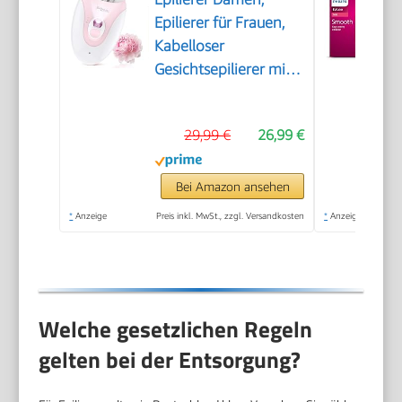
Epilierer für Frauen,
Kabelloser
Gesichtsepilierer mit
LED-Licht,
Schmerzloser
29,99 €
26,99 €
Haarentferner für
Gesicht, Körper,
Achsel, Beine &
Bei Amazon ansehen
Bikinizone
*
Anzeige
Preis inkl. MwSt., zzgl. Versandkosten
*
Anzeige
Welche gesetzlichen Regeln
gelten bei der Entsorgung?