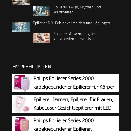
Epilierer: FAQs, Mythen und
Wahrheiten
Epilierer DIY: Fehler vermeiden und Lösungen
Epilierer: Anwendung bei
verschiedenen Hauttypen
EMPFEHLUNGEN
Philips Epilierer Series 2000,
kabelgebundener Epilierer für Körper
und empfindliche Bereiche, epilieren
Epilierer Damen, Epilierer für Frauen,
und rasieren, Haarentferner für Damen, Modell
Kabelloser Gesichtsepilierer mit LED-
BRE237/00
Licht, Schmerzloser Haarentferner für
Philips Epilierer Series 2000,
Gesicht, Körper, Achsel, Beine & Bikinizone
kabelgebundener Epilierer,