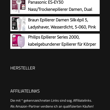
Panasonic ES-EY30
Gesicht, Körper, Achsel, Beine & Bikinizone
Nass/Trockenepilierer Damen, Dual
Disc mit 60 Pinzetten, 90°
Braun Epilierer Damen Silk·épil 5,
schwenkbarer Kopf, 3 Geschwindigkeiten & LED-
Ladyshaver, Wasserdicht, 5-060, Pink
Licht, 30 Min. Betrieb, kabellos, Haarentferner.
Philips Epilierer Series 2000,
kabelgebundener Epilierer für Körper
und empfindliche Bereiche, epilieren
und rasieren, Haarentferner für Damen, Modell
BRE237/00
HERSTELLER
AFFILIATELINKS
Die mit * gekennzeichneten Links sind sog. Affiliatelinks.
Als Amazon-Partner verdiene ich an qualifizierten Käufen!