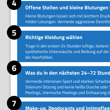
Offene Stellen und kleine Blutungen
Kleine Blutungen lassen sich mit leichtem Druc
milden Lösungen. Vermeide aggressive Desinfek
Richtige Kleidung wählen
Trage in den ersten 24 Stunden luftige, locke
synthetische Unterwäsche und Reibung auf der 
die Haarfollikel.
Was du in den nächsten 24–72 Stund
Vermeide intensiven Sport und starkes Schwitz
Solarium-Sitzung und keine heiße Dusche oder 
Peelings, chemische Peelings und Enthaarung du
Make-up, Deodorants und Intimpfleg