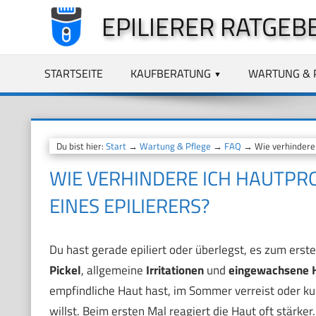
Zum
EPILIERER RATGEB
Inhalt
springen
STARTSEITE
KAUFBERATUNG
WARTUNG & 
Du bist hier:
Start
→
Wartung & Pflege
→
FAQ
→ Wie verhindere 
WIE VERHINDERE ICH HAUTP
EINES EPILIERERS?
Du hast gerade epiliert oder überlegst, es zum erst
Pickel
, allgemeine
Irritationen
und
eingewachsene 
empfindliche Haut hast, im Sommer verreist oder ku
willst. Beim ersten Mal reagiert die Haut oft stärke