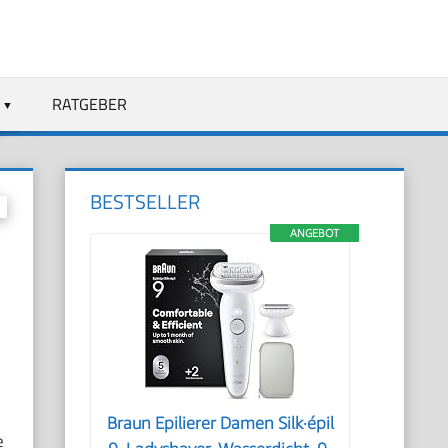
RATGEBER
BESTSELLER
ANGEBOT
Braun Epilierer Damen Silk·épil
e