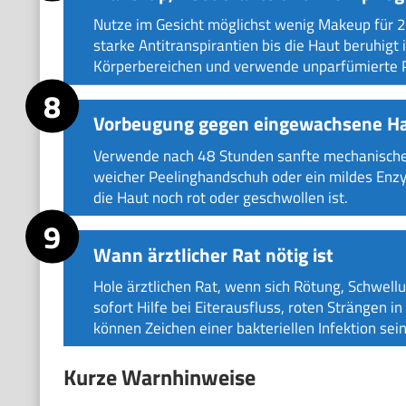
Nutze im Gesicht möglichst wenig Makeup für 2
starke Antitranspirantien bis die Haut beruhigt 
Körperbereichen und verwende unparfümierte 
Vorbeugung gegen eingewachsene H
Verwende nach 48 Stunden sanfte mechanische Ex
weicher Peelinghandschuh oder ein mildes Enzym
die Haut noch rot oder geschwollen ist.
Wann ärztlicher Rat nötig ist
Hole ärztlichen Rat, wenn sich Rötung, Schwel
sofort Hilfe bei Eiterausfluss, roten Strängen
können Zeichen einer bakteriellen Infektion se
Kurze Warnhinweise