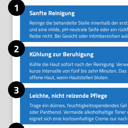
Sanfte Reinigung
Reinige die behandelte Stelle innerhalb der e
und eine milde, pH-neutrale Seife oder ein rück
Reibe nicht. Bei Gesicht oder Intimbereichen w
Kühlung zur Beruhigung
Kühle die Haut sofort nach der Reinigung. Verw
kurze Intervalle von fünf bis zehn Minuten. Das
offene Haut, wenn Hautstellen bluten.
Leichte, nicht reizende Pflege
Trage ein dünnes, feuchtigkeitsspendendes Gel 
oder Panthenol. Vermeide alkoholhaltige Toner 
eignet sich eine kortisonhaltige Creme nur nach