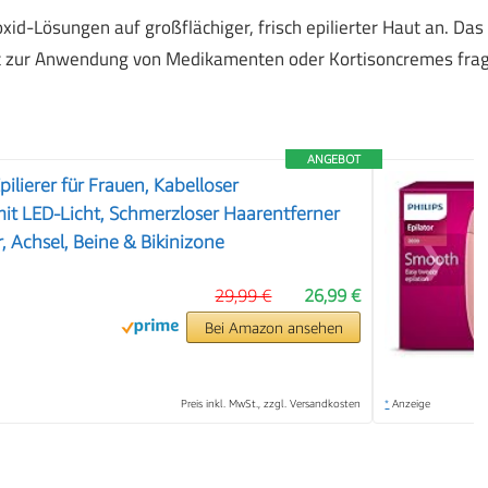
d-Lösungen auf großflächiger, frisch epilierter Haut an. Das
eit zur Anwendung von Medikamenten oder Kortisoncremes fra
ANGEBOT
pilierer für Frauen, Kabelloser
 mit LED-Licht, Schmerzloser Haarentferner
r, Achsel, Beine & Bikinizone
❯
29,99 €
26,99 €
Bei Amazon ansehen
Preis inkl. MwSt., zzgl. Versandkosten
*
Anzeige