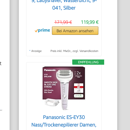
9, Ladyshaver, Wasserdicht, 9-
041, Silber
171,99 €
119,99 €
Bei Amazon ansehen
*
Anzeige
Preis inkl. MwSt., zzgl. Versandkosten
t
EMPFEHLUNG
Panasonic ES-EY30
Nass/Trockenepilierer Damen,