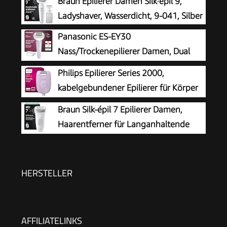
Braun Epilierer Damen Silk·épil 9,
Ladyshaver, Wasserdicht, 9-041, Silber
Panasonic ES-EY30
Nass/Trockenepilierer Damen, Dual
Disc mit 60 Pinzetten, 90°
Philips Epilierer Series 2000,
schwenkbarer Kopf, 3 Geschwindigkeiten & LED-
kabelgebundener Epilierer für Körper
Licht, 30 Min. Betrieb, kabellos, Haarentferner.
und empfindliche Bereiche, epilieren
Braun Silk-épil 7 Epilierer Damen,
und rasieren, Haarentferner für Damen, Modell
Haarentferner für Langanhaltende
BRE237/00
Haarentfernung mit Breitem Aufsatz,
Seidig-Glatte Haut, Ladyshaver, Wet&Dry,
Wasserdicht, Made in Germany — 7-011,
HERSTELLER
Weiß/Silber
AFFILIATELINKS