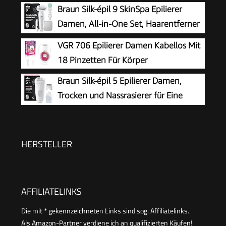
Braun Silk-épil 9 SkinSpa Epilierer
Damen, All-in-One Set, Haarentferner
für Langanhaltende Haarentfernung,
VGR 706 Epilierer Damen Kabellos Mit
Ladyshaver, Wasserdicht — Inkl. Facespa
18 Pinzetten Für Körper
Gesichtshaarentferner — 9-381, Weiß/Silber
Braun Silk-épil 5 Epilierer Damen,
Trocken und Nassrasierer für Eine
Einfache Haarentfernung und Seidig-
Glatte Haut, Ladyshaver, Wasserdicht — Inkl.
Rasieraufsatz und Trimmeraufsatz — 5-041,
HERSTELLER
Weiß/Grau
AFFILIATELINKS
Die mit * gekennzeichneten Links sind sog. Affiliatelinks.
Als Amazon-Partner verdiene ich an qualifizierten Käufen!