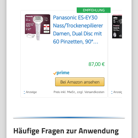
EMPFEHLUNG
Panasonic ES-EY30
Nass/Trockenepilierer
Damen, Dual Disc mit
60 Pinzetten, 90°
schwenkbarer Kopf, 3
Geschwindigkeiten &
87,00 €
LED-Licht, 30 Min.
Betrieb, kabellos,
Haarentferner.
Bei Amazon ansehen
*
Anzeige
Preis inkl. MwSt., zzgl. Versandkosten
*
Anzeige
Häufige Fragen zur Anwendung