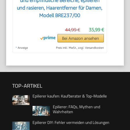
und empfindliche Bereiche, epilieren
und rasieren, Haarentferner für Damen,
Modell BRE237/00
44,99 €
35,99 €
Bei Amazon ansehen
*
Anzeige
Preis inkl. MwSt., zzgl. Versandkosten
TOP-ARTIKEL
Epilierer kaufen: Kaufberater & Top-Modelle
Epilierer: FAQs, Mythen und
Wahrheiten
Epilierer DIY: Fehler vermeiden und Lösungen