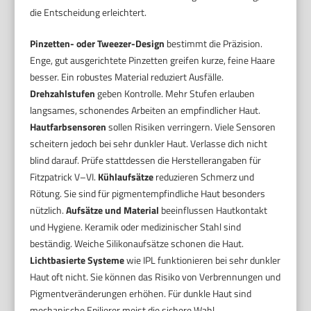
die Entscheidung erleichtert.
Pinzetten- oder Tweezer-Design
bestimmt die Präzision.
Enge, gut ausgerichtete Pinzetten greifen kurze, feine Haare
besser. Ein robustes Material reduziert Ausfälle.
Drehzahlstufen
geben Kontrolle. Mehr Stufen erlauben
langsames, schonendes Arbeiten an empfindlicher Haut.
Hautfarbsensoren
sollen Risiken verringern. Viele Sensoren
scheitern jedoch bei sehr dunkler Haut. Verlasse dich nicht
blind darauf. Prüfe stattdessen die Herstellerangaben für
Fitzpatrick V–VI.
Kühlaufsätze
reduzieren Schmerz und
Rötung. Sie sind für pigmentempfindliche Haut besonders
nützlich.
Aufsätze und Material
beeinflussen Hautkontakt
und Hygiene. Keramik oder medizinischer Stahl sind
beständig. Weiche Silikonaufsätze schonen die Haut.
Lichtbasierte Systeme
wie IPL funktionieren bei sehr dunkler
Haut oft nicht. Sie können das Risiko von Verbrennungen und
Pigmentveränderungen erhöhen. Für dunkle Haut sind
mechanische Epilierer meist die sichere Wahl.