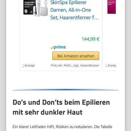
SkinSpa Epilierer
Damen, All-in-One
Set, Haarentferner für
Langanhaltende
Haarentfernung,
144,99 €
Ladyshaver,
Wasserdicht — Inkl.
Facespa
Bei Amazon ansehen
Gesichtshaarentferner
*
Anzeige
Preis inkl. MwSt., zzgl. Versandkosten
*
Anzeige
— 9-381, Weiß/Silber
Do’s und Don’ts beim Epilieren
mit sehr dunkler Haut
Ein klarer Leitfaden hilft, Risiken zu reduzieren. Die Tabelle