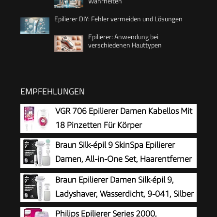
Wahrheiten
Epilierer DIY: Fehler vermeiden und Lösungen
Epilierer: Anwendung bei
verschiedenen Hauttypen
EMPFEHLUNGEN
VGR 706 Epilierer Damen Kabellos Mit
18 Pinzetten Für Körper
Braun Silk-épil 9 SkinSpa Epilierer
Damen, All-in-One Set, Haarentferner
für Langanhaltende Haarentfernung,
Braun Epilierer Damen Silk·épil 9,
Ladyshaver, Wasserdicht — Inkl. Facespa
Ladyshaver, Wasserdicht, 9-041, Silber
Gesichtshaarentferner — 9-381, Weiß/Silber
Philips Epilierer Series 2000,