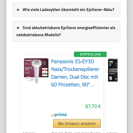
Wie viele Ladezyklen übersteht ein Epilierer-Akku?
Sind akkubetriebene Epilierer energieeffizienter als
netzbetriebene Modelle?
EMPFEHLUNG
Panasonic ES-EY30
Nass/Trockenepilierer
Damen, Dual Disc mit
60 Pinzetten, 90°
schwenkbarer Kopf, 3
Geschwindigkeiten &
87,70 €
LED-Licht, 30 Min.
Betrieb, kabellos,
Haarentferner.
Bei Amazon ansehen
*
Anzeige
Preis inkl. MwSt., zzgl. Versandkosten
*
Anzeige