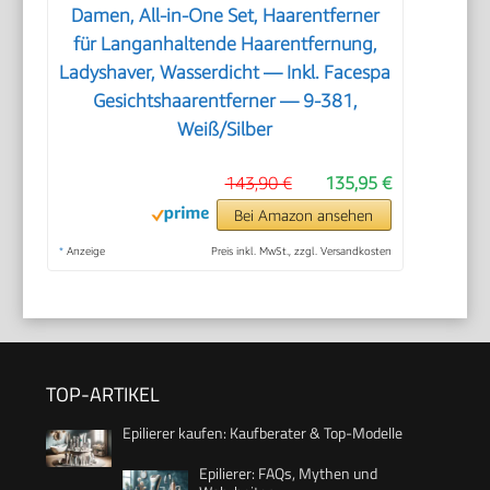
Damen, All-in-One Set, Haarentferner
für Langanhaltende Haarentfernung,
Ladyshaver, Wasserdicht — Inkl. Facespa
Gesichtshaarentferner — 9-381,
Weiß/Silber
143,90 €
135,95 €
Bei Amazon ansehen
*
Anzeige
Preis inkl. MwSt., zzgl. Versandkosten
TOP-ARTIKEL
Epilierer kaufen: Kaufberater & Top-Modelle
Epilierer: FAQs, Mythen und