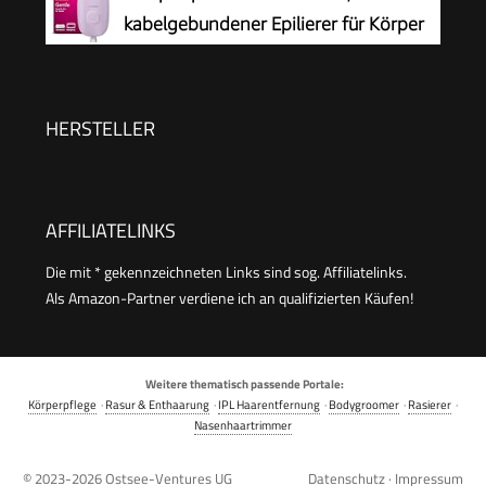
kabelgebundener Epilierer für Körper
und empfindliche Bereiche, epilieren
und rasieren, Haarentferner für Damen, Modell
BRE237/00
HERSTELLER
AFFILIATELINKS
Die mit * gekennzeichneten Links sind sog. Affiliatelinks.
Als Amazon-Partner verdiene ich an qualifizierten Käufen!
Weitere thematisch passende Portale:
Körperpflege
·
Rasur & Enthaarung
·
IPL Haarentfernung
·
Bodygroomer
·
Rasierer
·
Nasenhaartrimmer
© 2023-2026
Ostsee-Ventures UG
Datenschutz
·
Impressum