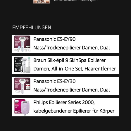
EMPFEHLUNGEN
Panasonic ES-EY90
Nass/Trockenepilierer Damen, Dual
Disc mit 60 Pinzetten, 90°
Braun Silk-épil 9 SkinSpa Epilierer
schwenkbarer Kopf, 3 Geschwindigkeiten & LED-
Damen, All-in-One Set, Haarentferner
Licht, 30 Min. Betrieb, kabellos, Haarentferner,
für Langanhaltende Haarentfernung,
Panasonic ES-EY30
Scher- und Fußpflegekopf
Ladyshaver, Wasserdicht — Inkl. Facespa
Nass/Trockenepilierer Damen, Dual
Gesichtshaarentferner — 9-381, Weiß/Silber
Disc mit 60 Pinzetten, 90°
Philips Epilierer Series 2000,
schwenkbarer Kopf, 3 Geschwindigkeiten & LED-
kabelgebundener Epilierer für Körper
Licht, 30 Min. Betrieb, kabellos, Haarentferner.
und empfindliche Bereiche, epilieren
und rasieren, Haarentferner für Damen, Modell