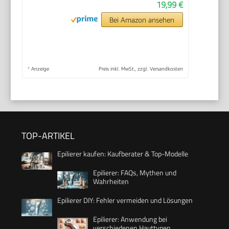
19,99 €
Bei Amazon ansehen
*
Anzeige
Preis inkl. MwSt., zzgl. Versandkosten
TOP-ARTIKEL
Epilierer kaufen: Kaufberater & Top-Modelle
Epilierer: FAQs, Mythen und
Wahrheiten
Epilierer DIY: Fehler vermeiden und Lösungen
Epilierer: Anwendung bei
verschiedenen Hauttypen