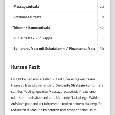
Massageaufsatz
Lockert di
Präzisionsaufsatz
Kleine, p
Trimm- / Kammaufsatz
Kürzt Haa
Kühlaufsatz / Kühlkappe
Kühlt die
Epiliereraufsatz mit Schutzkamm / Pinzettenaufsatz
Fängt Haa
Kurzes Fazit
Es gibt keinen universellen Aufsatz, der eingewachsene
Haare vollständig verhindert.
Die beste Strategie kombiniert
sanftes Peeling, gezielte Massage, passende Präzisions-
oder Kammaufsätze und eine kühlende Nachpflege. Wähle
Aufsätze passend zur Körperzone und zu deinem Hauttyp. So
reduzierst du das Risiko deutlich und schonst deine Haut.