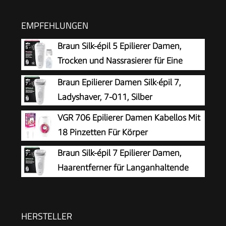
EMPFEHLUNGEN
Braun Silk-épil 5 Epilierer Damen,
Trocken und Nassrasierer für Eine
Einfache Haarentfernung und Seidig-
Braun Epilierer Damen Silk·épil 7,
Glatte Haut, Ladyshaver, Wasserdicht — Inkl.
Ladyshaver, 7-011, Silber
Rasieraufsatz und Trimmeraufsatz — 5-041,
VGR 706 Epilierer Damen Kabellos Mit
Weiß/Grau
18 Pinzetten Für Körper
Braun Silk-épil 7 Epilierer Damen,
Haarentferner für Langanhaltende
Haarentfernung mit Breitem Aufsatz,
Seidig-Glatte Haut, Ladyshaver, Wet&Dry,
Wasserdicht, Made in Germany — 7-011,
HERSTELLER