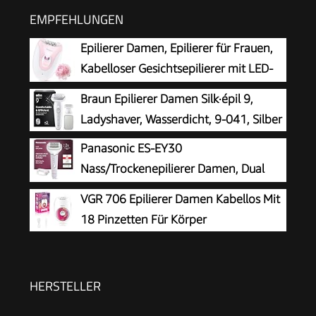
EMPFEHLUNGEN
Epilierer Damen, Epilierer für Frauen,
Kabelloser Gesichtsepilierer mit LED-
Licht, Schmerzloser Haarentferner für
Braun Epilierer Damen Silk·épil 9,
Gesicht, Körper, Achsel, Beine & Bikinizone
Ladyshaver, Wasserdicht, 9-041, Silber
Panasonic ES-EY30
Nass/Trockenepilierer Damen, Dual
Disc mit 60 Pinzetten, 90°
VGR 706 Epilierer Damen Kabellos Mit
schwenkbarer Kopf, 3 Geschwindigkeiten & LED-
18 Pinzetten Für Körper
Licht, 30 Min. Betrieb, kabellos, Haarentferner.
HERSTELLER