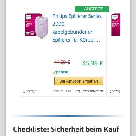
ANGEBOT
Philips Epilierer Series
2000,
kabelgebundener
Epilierer für Körper
und empfindliche
Bereiche, epilieren
44,99 €
35,99 €
und rasieren,
Haarentferner für
Damen, Modell
Bei Amazon ansehen
BRE237/00
*
Anzeige
Preis inkl. MwSt., zzgl. Versandkosten
*
Anzeige
Checkliste: Sicherheit beim Kauf