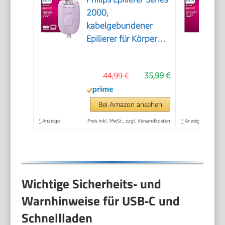
2000,
kabelgebundener
Epilierer für Körper
und empfindliche
Bereiche, epilieren
44,99 €
35,99 €
und rasieren,
Haarentferner für
Damen, Modell
Bei Amazon ansehen
BRE237/00
*
Anzeige
Preis inkl. MwSt., zzgl. Versandkosten
*
Anzeige
Wichtige Sicherheits‑ und
Warnhinweise für USB‑C und
Schnellladen