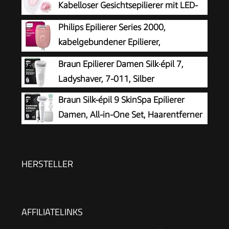
Kabelloser Gesichtsepilierer mit LED-
Licht, Schmerzloser Haarentferner für
Philips Epilierer Series 2000,
Gesicht, Körper, Achsel, Beine & Bikinizone
kabelgebundener Epilierer,
Haarentfernungsgerät, Modell
Braun Epilierer Damen Silk·épil 7,
BRE229/00, Schwarz
Ladyshaver, 7-011, Silber
Braun Silk-épil 9 SkinSpa Epilierer
Damen, All-in-One Set, Haarentferner
für Langanhaltende Haarentfernung,
Ladyshaver, Wasserdicht — Inkl. Facespa
Gesichtshaarentferner — 9-381, Weiß/Silber
HERSTELLER
AFFILIATELINKS