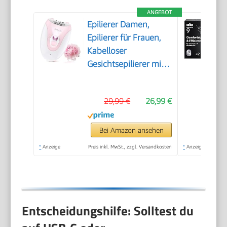
ANGEBOT
Epilierer Damen,
Epilierer für Frauen,
Kabelloser
Gesichtsepilierer mit
LED-Licht,
Schmerzloser
29,99 €
26,99 €
Haarentferner für
Gesicht, Körper,
Achsel, Beine &
Bei Amazon ansehen
Bikinizone
*
Anzeige
Preis inkl. MwSt., zzgl. Versandkosten
*
Anzeige
Entscheidungshilfe: Solltest du