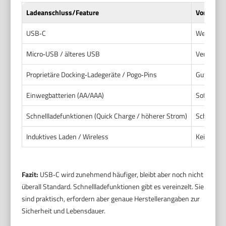
Ladeanschluss/Feature
Vorteile
USB‑C
Weit verbr
Micro‑USB / älteres USB
Verbreitet
Proprietäre Docking‑Ladegeräte / Pogo‑Pins
Gute Abdi
Einwegbatterien (AA/AAA)
Sofort au
Schnellladefunktionen (Quick Charge / höherer Strom)
Schneller 
Induktives Laden / Wireless
Kein offe
Fazit:
USB‑C wird zunehmend häufiger, bleibt aber noch nicht
überall Standard. Schnellladefunktionen gibt es vereinzelt. Sie
sind praktisch, erfordern aber genaue Herstellerangaben zur
Sicherheit und Lebensdauer.