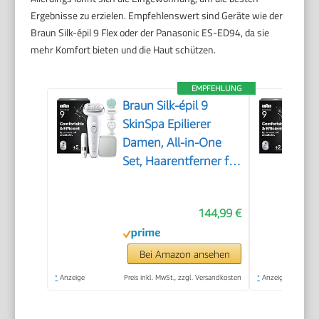
Ergebnisse zu erzielen. Empfehlenswert sind Geräte wie der
Braun Silk-épil 9 Flex oder der Panasonic ES-ED94, da sie
mehr Komfort bieten und die Haut schützen.
EMPFEHLUNG
Braun Silk-épil 9
SkinSpa Epilierer
Damen, All-in-One
Set, Haarentferner für
Langanhaltende
Haarentfernung,
144,99 €
Ladyshaver,
Wasserdicht — Inkl.
Facespa
Bei Amazon ansehen
Gesichtshaarentferner
*
Anzeige
Preis inkl. MwSt., zzgl. Versandkosten
*
Anzeige
— 9-381, Weiß/Silber