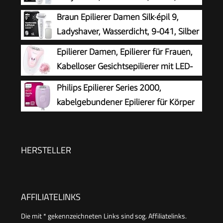
Braun Epilierer Damen Silk·épil 9,
Ladyshaver, Wasserdicht, 9-041, Silber
Epilierer Damen, Epilierer für Frauen,
Kabelloser Gesichtsepilierer mit LED-
Licht, Schmerzloser Haarentferner für
Philips Epilierer Series 2000,
Gesicht, Körper, Achsel, Beine & Bikinizone
kabelgebundener Epilierer für Körper
und empfindliche Bereiche, epilieren
und rasieren, Haarentferner für Damen, Modell
BRE237/00
HERSTELLER
AFFILIATELINKS
Die mit * gekennzeichneten Links sind sog. Affiliatelinks.