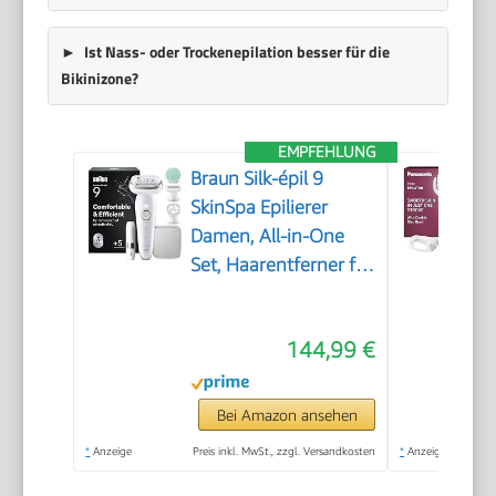
Ist Nass- oder Trockenepilation besser für die
Bikinizone?
EMPFEHLUNG
Braun Silk-épil 9
SkinSpa Epilierer
Damen, All-in-One
Set, Haarentferner für
Langanhaltende
Haarentfernung,
144,99 €
Ladyshaver,
Wasserdicht — Inkl.
Facespa
Bei Amazon ansehen
Gesichtshaarentferner
*
Anzeige
Preis inkl. MwSt., zzgl. Versandkosten
*
Anzeige
— 9-381, Weiß/Silber