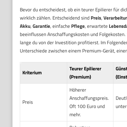
Bevor du entscheidest, ob ein teurer Epilierer für dic
wirklich zählen. Entscheidend sind
Preis
,
Verarbeitu
Akku
,
Garantie
, einfache
Pflege
, erwartete
Lebensd
beeinflussen Anschaffungskosten und Folgekosten.
lange du von der Investition profitierst. Im Folgende
Unterschiede zwischen einem Premium-Gerät, einem 
Teurer Epilierer
Günst
Kriterium
(Premium)
(Eins
Höherer
Anschaffungspreis.
Deutl
Preis
Oft 100 Euro und
unter
mehr.