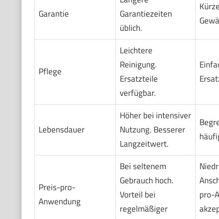
Kürze
Garantie
Garantiezeiten
Gewäh
üblich.
Leichtere
Reinigung.
Einfa
Pflege
Ersatzteile
Ersat
verfügbar.
Höher bei intensiver
Begre
Lebensdauer
Nutzung. Besserer
häufi
Langzeitwert.
Bei seltenem
Niedr
Gebrauch hoch.
Ansch
Preis-pro-
Vorteil bei
pro-
Anwendung
regelmäßiger
akzep