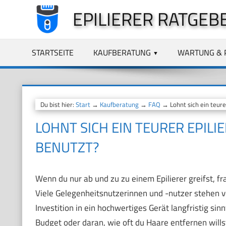
Zum
EPILIERER RATGEB
Inhalt
springen
STARTSEITE
KAUFBERATUNG
WARTUNG & 
Du bist hier:
Start
→
Kaufberatung
→
FAQ
→ Lohnt sich ein teure
LOHNT SICH EIN TEURER EPILI
BENUTZT?
Wenn du nur ab und zu zu einem Epilierer greifst, fra
Viele Gelegenheitsnutzerinnen und -nutzer stehen vo
Investition in ein hochwertiges Gerät langfristig sin
Budget oder daran, wie oft du Haare entfernen wills