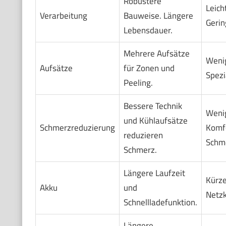
Robustere
Leich
Verarbeitung
Bauweise. Längere
Gerin
Lebensdauer.
Mehrere Aufsätze
Wenig
Aufsätze
für Zonen und
Spezi
Peeling.
Bessere Technik
Weni
und Kühlaufsätze
Schmerzreduzierung
Komfo
reduzieren
Schme
Schmerz.
Längere Laufzeit
Kürze
Akku
und
Netzk
Schnellladefunktion.
Längere