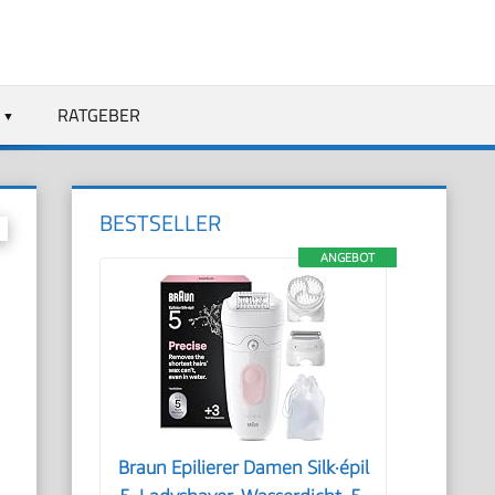
RATGEBER
BESTSELLER
ANGEBOT
Braun Epilierer Damen Silk·épil