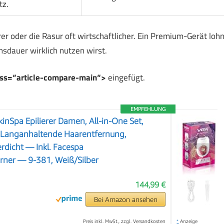
tz.
rer oder die Rasur oft wirtschaftlicher. Ein Premium-Gerät lohn
sdauer wirklich nutzen wirst.
ass=“article-compare-main“>
eingefügt.
EMPFEHLUNG
SkinSpa Epilierer Damen, All-in-One Set,
r Langanhaltende Haarentfernung,
rdicht — Inkl. Facespa
❯
rner — 9-381, Weiß/Silber
144,99 €
Bei Amazon ansehen
Preis inkl. MwSt., zzgl. Versandkosten
*
Anzeige