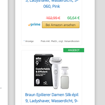
5, Ladyshaver, Wasserdicht, 5-
060, Pink
102,99 €
66,64 €
Bei Amazon ansehen
*
Anzeige
Preis inkl. MwSt., zzgl. Versandkosten
ANGEBOT
Braun Epilierer Damen Silk·épil
9, Ladyshaver, Wasserdicht, 9-