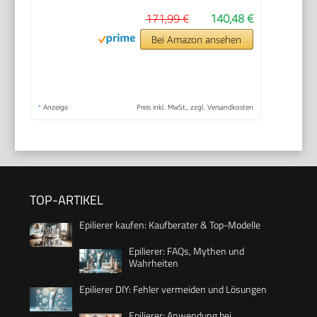
171,99 €
140,48 €
Bei Amazon ansehen
*
Anzeige
Preis inkl. MwSt., zzgl. Versandkosten
TOP-ARTIKEL
Epilierer kaufen: Kaufberater & Top-Modelle
Epilierer: FAQs, Mythen und
Wahrheiten
Epilierer DIY: Fehler vermeiden und Lösungen
Epilierer: Anwendung bei