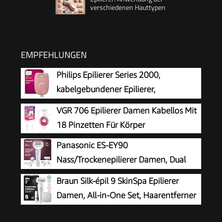
verschiedenen Hauttypen
EMPFEHLUNGEN
Philips Epilierer Series 2000,
kabelgebundener Epilierer,
Haarentfernungsgerät, Modell
VGR 706 Epilierer Damen Kabellos Mit
BRE229/00, Schwarz
18 Pinzetten Für Körper
Panasonic ES-EY90
Nass/Trockenepilierer Damen, Dual
Disc mit 60 Pinzetten, 90°
Braun Silk-épil 9 SkinSpa Epilierer
schwenkbarer Kopf, 3 Geschwindigkeiten & LED-
Damen, All-in-One Set, Haarentferner
Licht, 30 Min. Betrieb, kabellos, Haarentferner,
für Langanhaltende Haarentfernung,
Scher- und Fußpflegekopf