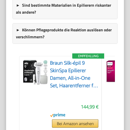
Sind bestimmte Materialien in Epilierern riskanter
als andere?
Können Pflegeprodukte die Reaktion auslösen oder
verschlimmern?
EMPFEHLUNG
Braun Silk-épil 9
SkinSpa Epilierer
Damen, All-in-One
Set, Haarentferner für
Langanhaltende
Haarentfernung,
144,99 €
Ladyshaver,
Wasserdicht — Inkl.
Facespa
Bei Amazon ansehen