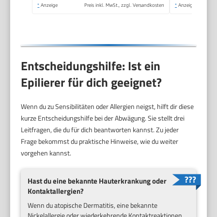
Gesichtshaarentferner
*
Anzeige
Preis inkl. MwSt., zzgl. Versandkosten
*
Anzeige
— 9-381, Weiß/Silber
Entscheidungshilfe: Ist ein
Epilierer für dich geeignet?
Wenn du zu Sensibilitäten oder Allergien neigst, hilft dir diese
kurze Entscheidungshilfe bei der Abwägung. Sie stellt drei
Leitfragen, die du für dich beantworten kannst. Zu jeder
Frage bekommst du praktische Hinweise, wie du weiter
vorgehen kannst.
Hast du eine bekannte Hauterkrankung oder
Kontaktallergien?
Wenn du atopische Dermatitis, eine bekannte
Nickelallergie oder wiederkehrende Kontaktreaktionen