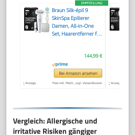
EMPFEHLUNG
Braun Silk-épil 9
SkinSpa Epilierer
Damen, All-in-One
Set, Haarentferner für
Langanhaltende
Haarentfernung,
144,99 €
Ladyshaver,
Wasserdicht — Inkl.
Facespa
Bei Amazon ansehen
Gesichtshaarentferner
*
Anzeige
Preis inkl. MwSt., zzgl. Versandkosten
*
Anzeige
— 9-381, Weiß/Silber
Vergleich: Allergische und
irritative Risiken gängiger