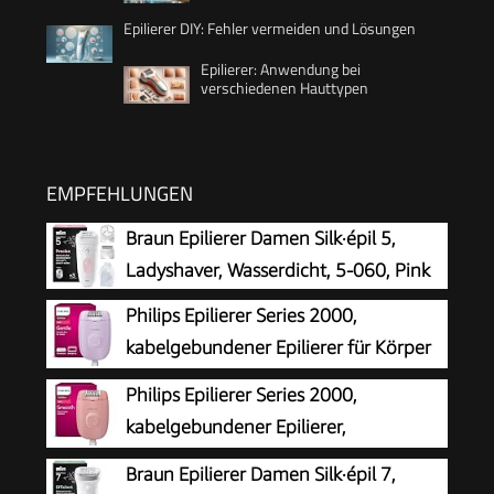
Epilierer DIY: Fehler vermeiden und Lösungen
Epilierer: Anwendung bei
verschiedenen Hauttypen
EMPFEHLUNGEN
Braun Epilierer Damen Silk·épil 5,
Ladyshaver, Wasserdicht, 5-060, Pink
Philips Epilierer Series 2000,
kabelgebundener Epilierer für Körper
und empfindliche Bereiche, epilieren
Philips Epilierer Series 2000,
und rasieren, Haarentferner für Damen, Modell
kabelgebundener Epilierer,
BRE237/00
Haarentfernungsgerät, Modell
Braun Epilierer Damen Silk·épil 7,
BRE229/00, Schwarz