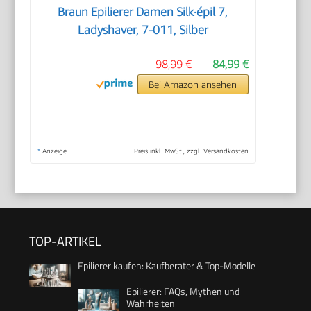
Braun Epilierer Damen Silk·épil 7,
Ladyshaver, 7-011, Silber
98,99 €
84,99 €
Bei Amazon ansehen
*
Anzeige
Preis inkl. MwSt., zzgl. Versandkosten
TOP-ARTIKEL
Epilierer kaufen: Kaufberater & Top-Modelle
Epilierer: FAQs, Mythen und
Wahrheiten