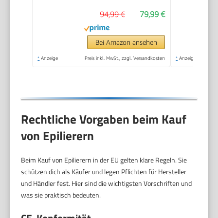
Haarentfernung und
94,99 €
79,99 €
Seidig-Glatte Haut,
Ladyshaver,
Wasserdicht — Inkl.
Bei Amazon ansehen
Rasieraufsatz und
*
Anzeige
Preis inkl. MwSt., zzgl. Versandkosten
*
Anzeige
Trimmeraufsatz — 5-
041, Weiß/Grau
Rechtliche Vorgaben beim Kauf
von Epilierern
Beim Kauf von Epilierern in der EU gelten klare Regeln. Sie
schützen dich als Käufer und legen Pflichten für Hersteller
und Händler fest. Hier sind die wichtigsten Vorschriften und
was sie praktisch bedeuten.