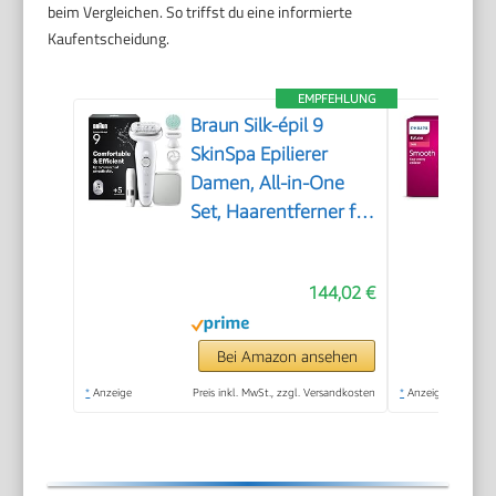
beim Vergleichen. So triffst du eine informierte
Kaufentscheidung.
EMPFEHLUNG
Braun Silk-épil 9
SkinSpa Epilierer
Damen, All-in-One
Set, Haarentferner für
Langanhaltende
Haarentfernung,
144,02 €
Ladyshaver,
Wasserdicht — Inkl.
Facespa
Bei Amazon ansehen
Gesichtshaarentferner
*
Anzeige
Preis inkl. MwSt., zzgl. Versandkosten
*
Anzeige
— 9-381, Weiß/Silber