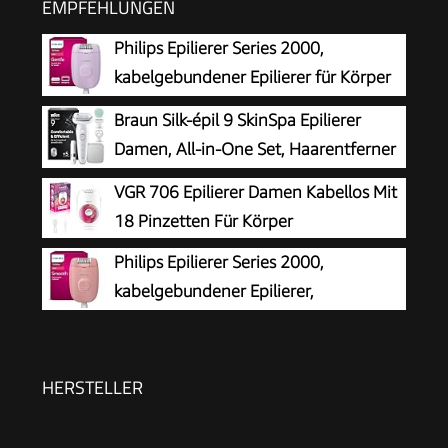
EMPFEHLUNGEN
Philips Epilierer Series 2000,
kabelgebundener Epilierer für Körper
und empfindliche Bereiche, epilieren
Braun Silk-épil 9 SkinSpa Epilierer
und rasieren, Haarentferner für Damen, Modell
Damen, All-in-One Set, Haarentferner
BRE237/00
für Langanhaltende Haarentfernung,
VGR 706 Epilierer Damen Kabellos Mit
Ladyshaver, Wasserdicht — Inkl. Facespa
18 Pinzetten Für Körper
Gesichtshaarentferner — 9-381, Weiß/Silber
Philips Epilierer Series 2000,
kabelgebundener Epilierer,
Haarentfernungsgerät, Modell
BRE229/00, Schwarz
HERSTELLER