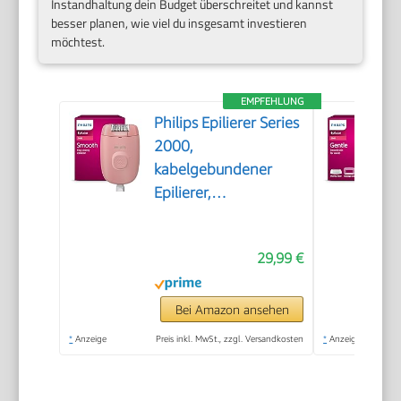
Instandhaltung dein Budget überschreitet und kannst
besser planen, wie viel du insgesamt investieren
möchtest.
EMPFEHLUNG
Philips Epilierer Series
2000,
kabelgebundener
Epilierer,
Haarentfernungsgerät,
Modell BRE229/00,
29,99 €
Schwarz
Bei Amazon ansehen
*
Anzeige
Preis inkl. MwSt., zzgl. Versandkosten
*
Anzeige