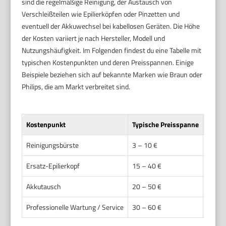
sind die regelmäßige Reinigung, der Austausch von
Verschleißteilen wie Epilierköpfen oder Pinzetten und
eventuell der Akkuwechsel bei kabellosen Geräten. Die Höhe
der Kosten variiert je nach Hersteller, Modell und
Nutzungshäufigkeit. Im Folgenden findest du eine Tabelle mit
typischen Kostenpunkten und deren Preisspannen. Einige
Beispiele beziehen sich auf bekannte Marken wie Braun oder
Philips, die am Markt verbreitet sind.
Kostenpunkt
Typische Preisspanne
Beisp
Reinigungsbürste
3 – 10 €
Ersatz
Ersatz-Epilierkopf
15 – 40 €
Je nac
Akkutausch
20 – 50 €
Manchm
Professionelle Wartung / Service
30 – 60 €
Abhän