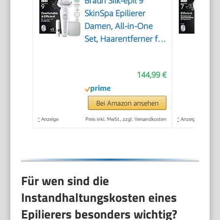
Braun Silk-épil 9
SkinSpa Epilierer
Damen, All-in-One
Set, Haarentferner für
Langanhaltende
Haarentfernung,
144,99 €
Ladyshaver,
Wasserdicht — Inkl.
Facespa
Bei Amazon ansehen
Gesichtshaarentferner
*
Anzeige
Preis inkl. MwSt., zzgl. Versandkosten
*
Anzeige
— 9-381, Weiß/Silber
Für wen sind die
Instandhaltungskosten eines
Epilierers besonders wichtig?