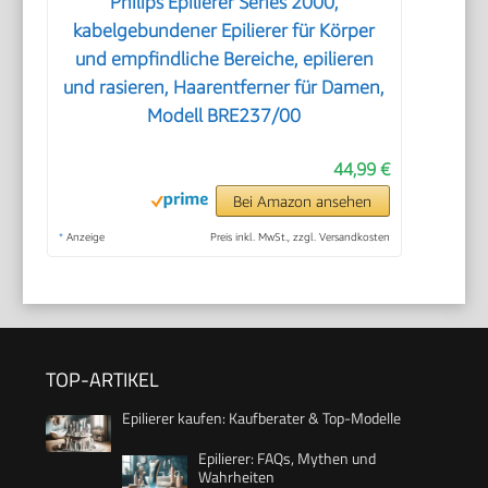
Philips Epilierer Series 2000,
kabelgebundener Epilierer für Körper
und empfindliche Bereiche, epilieren
und rasieren, Haarentferner für Damen,
Modell BRE237/00
44,99 €
Bei Amazon ansehen
*
Anzeige
Preis inkl. MwSt., zzgl. Versandkosten
TOP-ARTIKEL
Epilierer kaufen: Kaufberater & Top-Modelle
Epilierer: FAQs, Mythen und
Wahrheiten