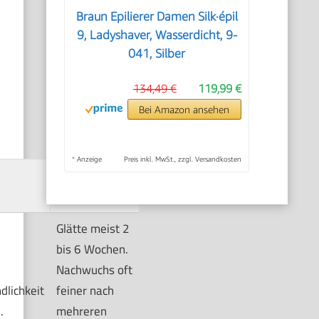
Braun Epilierer Damen Silk·épil
9, Ladyshaver, Wasserdicht, 9-
041, Silber
134,49 €
119,99 €
Bei Amazon ansehen
*
Anzeige
Preis inkl. MwSt., zzgl. Versandkosten
Typische
Ergebnisse
Glätte meist 2
bis 6 Wochen.
Nachwuchs oft
lichkeit
feiner nach
.
mehreren