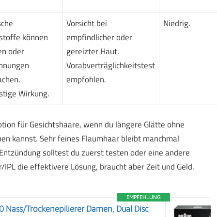
sche
Vorsicht bei
Niedrig.
sstoffe können
empfindlicher oder
en oder
gereizter Haut.
nnungen
Vorabverträglichkeitstest
achen.
empfohlen.
stige Wirkung.
 Option für Gesichtshaare, wenn du längere Glätte ohne
en kannst. Sehr feines Flaumhaar bleibt manchmal
ntzündung solltest du zuerst testen oder eine andere
IPL die effektivere Lösung, braucht aber Zeit und Geld.
EMPFEHLUNG
 Nass/Trockenepilierer Damen, Dual Disc