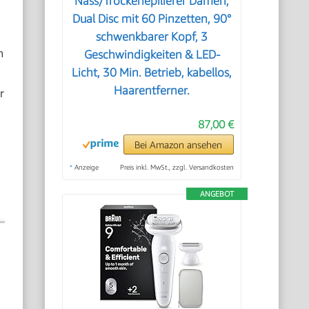
Nass/Trockenepilierer Damen,
Dual Disc mit 60 Pinzetten, 90°
schwenkbarer Kopf, 3
h
Geschwindigkeiten & LED-
Licht, 30 Min. Betrieb, kabellos,
Haarentferner.
r
87,00 €
Bei Amazon ansehen
*
Anzeige
Preis inkl. MwSt., zzgl. Versandkosten
ANGEBOT