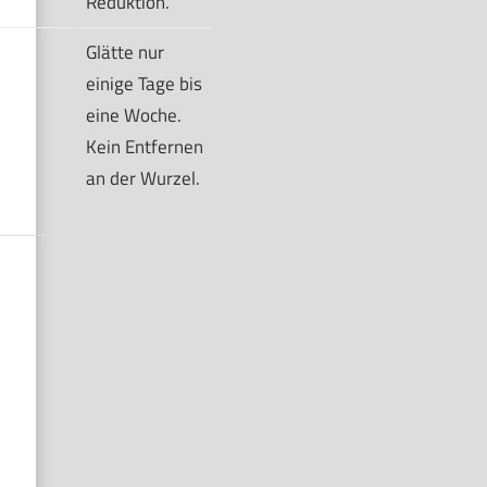
Reduktion.
Glätte nur
einige Tage bis
eine Woche.
Kein Entfernen
an der Wurzel.
Braun Silk-épil 9 SkinSpa Epilierer Damen, All-