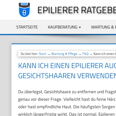
Zum
EPILIERER RATGEB
Inhalt
springen
STARTSEITE
KAUFBERATUNG
WARTUNG & 
Du bist hier:
Start
→
Wartung & Pflege
→
FAQ
→ Kann ich einen E
KANN ICH EINEN EPILIERER A
GESICHTSHAAREN VERWENDE
Du überlegst, Gesichtshaare zu entfernen und fragst d
genau vor dieser Frage. Vielleicht hast du feine Härc
oder hast empfindliche Haut. Die häufigsten Sorgen 
wirklich längerfristig wirkt. Das ist normal. Epilier