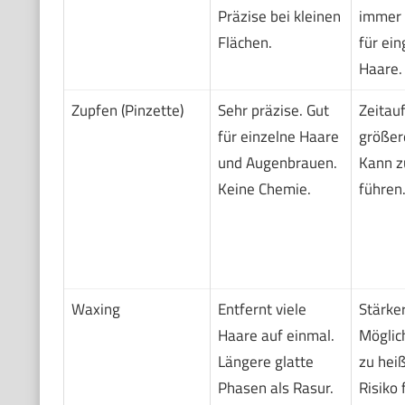
Präzise bei kleinen
immer e
Flächen.
für ei
Haare.
Zupfen (Pinzette)
Sehr präzise. Gut
Zeitau
für einzelne Haare
größer
und Augenbrauen.
Kann z
Keine Chemie.
führen
Waxing
Entfernt viele
Stärke
Haare auf einmal.
Möglic
Längere glatte
zu hei
Phasen als Rasur.
Risiko 