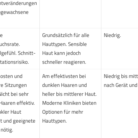
tveränderungen
ngewachsene
le
Grundsätzlich für alle
Niedrig.
chsrate.
Hauttypen. Sensible
gefühl. Schnitt-
Haut kann jedoch
itationsrisiko.
schneller reagieren.
osten und
Am effektivsten bei
Niedrig bis mitt
e Sitzungen
dunklen Haaren und
nach Gerät und
Nicht bei sehr
heller bis mittlerer Haut.
Haaren effektiv.
Moderne Kliniken bieten
nkler Haut
Optionen für mehr
ht und geeignete
Hauttypen.
nötig.