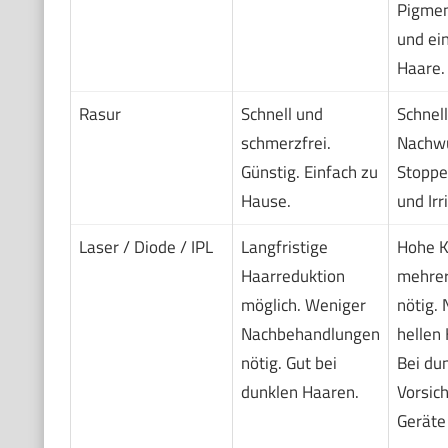
Pigmen
und ei
Haare.
Rasur
Schnell und
Schnel
schmerzfrei.
Nachwu
Günstig. Einfach zu
Stoppel
Hause.
und Irr
Laser / Diode / IPL
Langfristige
Hohe K
Haarreduktion
mehrer
möglich. Weniger
nötig. 
Nachbehandlungen
hellen 
nötig. Gut bei
Bei du
dunklen Haaren.
Vorsic
Geräte 