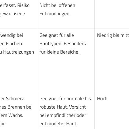
rfasst. Risiko
Nicht bei offenen
ngewachsene
Entzündungen.
fwendig bei
Geeignet für alle
Niedrig bis mitt
en Flächen.
Hauttypen. Besonders
u Hautreizungen
für kleine Bereiche.
.
rer Schmerz.
Geeignet für normale bis
Hoch.
hes Brennen bei
robuste Haut. Vorsicht
ßem Wachs.
bei empfindlicher oder
für
entzündeter Haut.