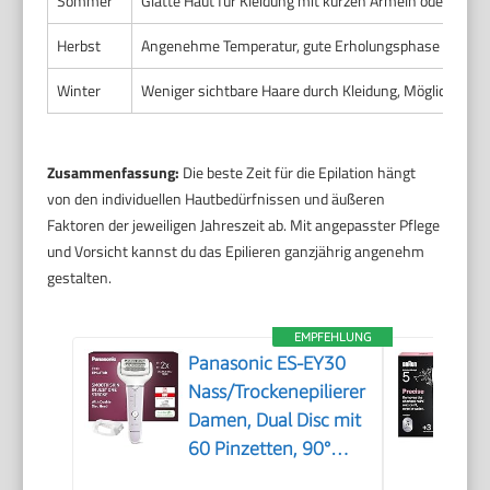
Sommer
Glatte Haut für Kleidung mit kurzen Ärmeln oder Shor
Herbst
Angenehme Temperatur, gute Erholungsphase für die H
Winter
Weniger sichtbare Haare durch Kleidung, Möglichkeit f
Zusammenfassung:
Die beste Zeit für die Epilation hängt
von den individuellen Hautbedürfnissen und äußeren
Faktoren der jeweiligen Jahreszeit ab. Mit angepasster Pflege
und Vorsicht kannst du das Epilieren ganzjährig angenehm
gestalten.
EMPFEHLUNG
Panasonic ES-EY30
Nass/Trockenepilierer
Damen, Dual Disc mit
60 Pinzetten, 90°
schwenkbarer Kopf, 3