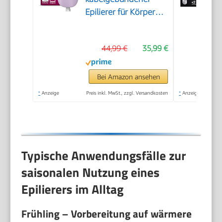
Epilierer für Körper
und empfindliche
Bereiche, epilieren
44,99 €
35,99 €
und rasieren,
Haarentferner für
Damen, Modell
Bei Amazon ansehen
BRE237/00
*
Anzeige
Preis inkl. MwSt., zzgl. Versandkosten
*
Anzeige
Typische Anwendungsfälle zur
saisonalen Nutzung eines
Epilierers im Alltag
Frühling – Vorbereitung auf wärmere