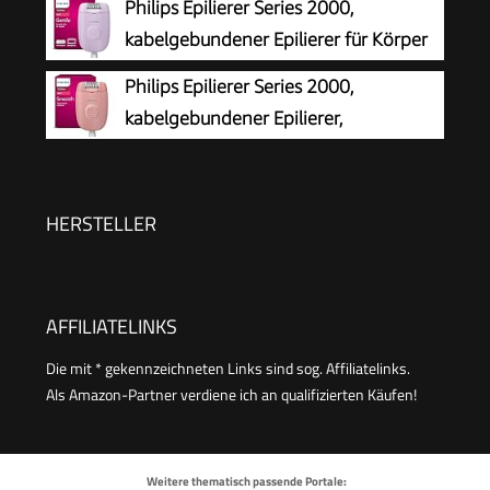
Philips Epilierer Series 2000,
schwenkbarer Kopf, 3 Geschwindigkeiten & LED-
kabelgebundener Epilierer für Körper
Licht, 30 Min. Betrieb, kabellos, Haarentferner.
und empfindliche Bereiche, epilieren
Philips Epilierer Series 2000,
und rasieren, Haarentferner für Damen, Modell
kabelgebundener Epilierer,
BRE237/00
Haarentfernungsgerät, Modell
BRE229/00, Schwarz
HERSTELLER
AFFILIATELINKS
Die mit * gekennzeichneten Links sind sog. Affiliatelinks.
Als Amazon-Partner verdiene ich an qualifizierten Käufen!
Weitere thematisch passende Portale: