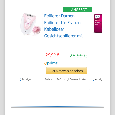
ANGEBOT
Epilierer Damen,
Epilierer für Frauen,
Kabelloser
Gesichtsepilierer mit
LED-Licht,
Schmerzloser
29,99 €
26,99 €
Haarentferner für
Gesicht, Körper,
Achsel, Beine &
Bei Amazon ansehen
Bikinizone
*
Anzeige
Preis inkl. MwSt., zzgl. Versandkosten
*
Anzeige