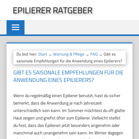
Zum
EPILIERER RATGEBER
Inhalt
springen
Du bist hier:
Start
→
Wartung & Pflege
→
FAQ
→ Gibt es
saisonale Empfehlungen für die Anwendung eines Epilierers?
GIBT ES SAISONALE EMPFEHLUNGEN FÜR DIE
ANWENDUNG EINES EPILIERERS?
Wenn du regelmäßig einen Epilierer benutzt, hast du sicher
bemerkt, dass die Anwendung je nach Jahreszeit
unterschiedlich sein kann. Im Sommer möchtest du oft glatte
Haut zeigen und greifst öfter zum Epilierer. Vielleicht stellst
du fest, dass das Epilieren jetzt besonders angenehm oder
manchmal auch unangenehm sein kann. Im Winter dagegen