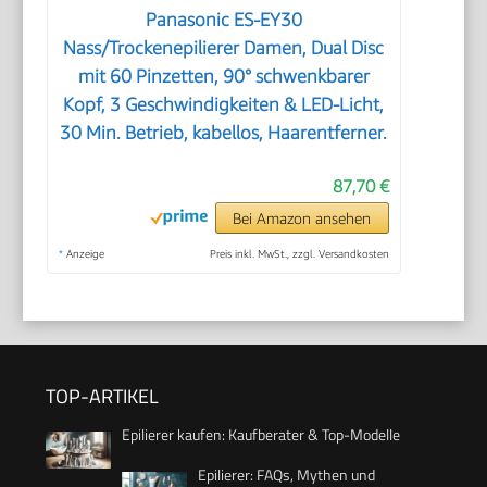
Panasonic ES-EY30
Nass/Trockenepilierer Damen, Dual Disc
mit 60 Pinzetten, 90° schwenkbarer
Kopf, 3 Geschwindigkeiten & LED-Licht,
30 Min. Betrieb, kabellos, Haarentferner.
87,70 €
Bei Amazon ansehen
*
Anzeige
Preis inkl. MwSt., zzgl. Versandkosten
TOP-ARTIKEL
Epilierer kaufen: Kaufberater & Top-Modelle
Epilierer: FAQs, Mythen und