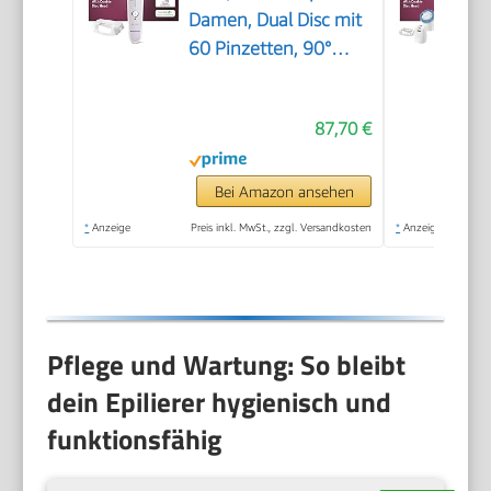
Damen, Dual Disc mit
60 Pinzetten, 90°
schwenkbarer Kopf, 3
Geschwindigkeiten &
87,70 €
LED-Licht, 30 Min.
Betrieb, kabellos,
Haarentferner.
Bei Amazon ansehen
*
Anzeige
Preis inkl. MwSt., zzgl. Versandkosten
*
Anzeige
Pflege und Wartung: So bleibt
dein Epilierer hygienisch und
funktionsfähig