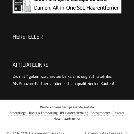
BRE229/00, Schwarz
Damen, All-in-One Set, Haarentferner
für Langanhaltende Haarentfernung,
Ladyshaver, Wasserdicht — Inkl. Facespa
Gesichtshaarentferner — 9-381, Weiß/Silber
HERSTELLER
AFFILIATELINKS
Die mit * gekennzeichneten Links sind sog. Affiliatelinks.
Als Amazon-Partner verdiene ich an qualifizierten Käufen!
Weitere thematisch passende Portale:
Körperpflege
·
Rasur & Enthaarung
·
IPL Haarentfernung
·
Bodygroomer
·
Rasierer
·
Nasenhaartrimmer
© 2023-2026
Ostsee-Ventures UG
Datenschutz
·
Impressum