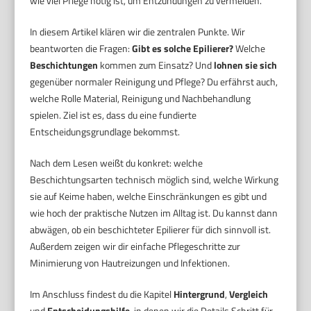
wie viel Pflege nötig ist, um Entzündungen zu vermeiden.
In diesem Artikel klären wir die zentralen Punkte. Wir
beantworten die Fragen:
Gibt es solche Epilierer?
Welche
Beschichtungen
kommen zum Einsatz? Und
lohnen sie sich
gegenüber normaler Reinigung und Pflege? Du erfährst auch,
welche Rolle Material, Reinigung und Nachbehandlung
spielen. Ziel ist es, dass du eine fundierte
Entscheidungsgrundlage bekommst.
Nach dem Lesen weißt du konkret: welche
Beschichtungsarten technisch möglich sind, welche Wirkung
sie auf Keime haben, welche Einschränkungen es gibt und
wie hoch der praktische Nutzen im Alltag ist. Du kannst dann
abwägen, ob ein beschichteter Epilierer für dich sinnvoll ist.
Außerdem zeigen wir dir einfache Pflegeschritte zur
Minimierung von Hautreizungen und Infektionen.
Im Anschluss findest du die Kapitel
Hintergrund
,
Vergleich
und
Entscheidungshilfe
, in denen wir die Details Schritt für