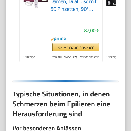
Damen, Dual Disc mit
60 Pinzetten, 90°
schwenkbarer Kopf, 3
Geschwindigkeiten &
87,00 €
LED-Licht, 30 Min.
Betrieb, kabellos,
Haarentferner.
Bei Amazon ansehen
*
Anzeige
Preis inkl. MwSt., zzgl. Versandkosten
*
Anzeige
Typische Situationen, in denen
Schmerzen beim Epilieren eine
Herausforderung sind
Vor besonderen Anlässen