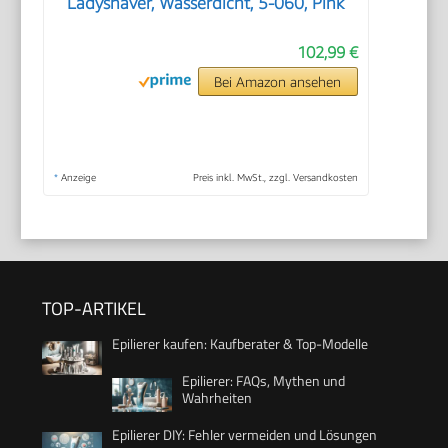
Ladyshaver, Wasserdicht, 5-060, Pink
102,99 €
Bei Amazon ansehen
*
Anzeige
Preis inkl. MwSt., zzgl. Versandkosten
TOP-ARTIKEL
Epilierer kaufen: Kaufberater & Top-Modelle
Epilierer: FAQs, Mythen und
Wahrheiten
Epilierer DIY: Fehler vermeiden und Lösungen