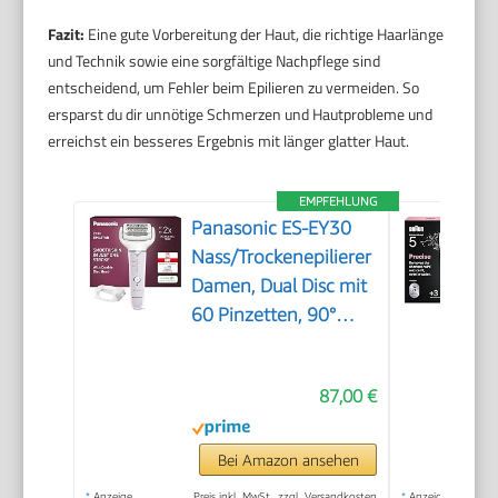
Fazit:
Eine gute Vorbereitung der Haut, die richtige Haarlänge
und Technik sowie eine sorgfältige Nachpflege sind
entscheidend, um Fehler beim Epilieren zu vermeiden. So
ersparst du dir unnötige Schmerzen und Hautprobleme und
erreichst ein besseres Ergebnis mit länger glatter Haut.
EMPFEHLUNG
Panasonic ES-EY30
Nass/Trockenepilierer
Damen, Dual Disc mit
60 Pinzetten, 90°
schwenkbarer Kopf, 3
Geschwindigkeiten &
87,00 €
LED-Licht, 30 Min.
Betrieb, kabellos,
Haarentferner.
Bei Amazon ansehen
*
Anzeige
Preis inkl. MwSt., zzgl. Versandkosten
*
Anzeige