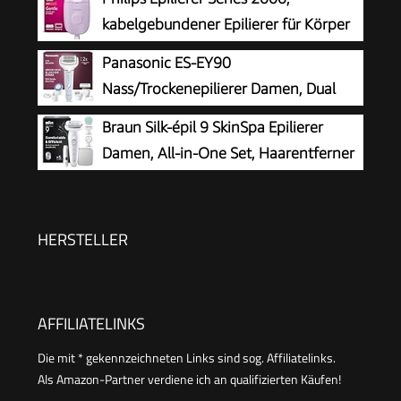
kabelgebundener Epilierer für Körper
und empfindliche Bereiche, epilieren
Panasonic ES-EY90
und rasieren, Haarentferner für Damen, Modell
Nass/Trockenepilierer Damen, Dual
BRE237/00
Disc mit 60 Pinzetten, 90°
Braun Silk-épil 9 SkinSpa Epilierer
schwenkbarer Kopf, 3 Geschwindigkeiten & LED-
Damen, All-in-One Set, Haarentferner
Licht, 30 Min. Betrieb, kabellos, Haarentferner,
für Langanhaltende Haarentfernung,
Scher- und Fußpflegekopf
Ladyshaver, Wasserdicht — Inkl. Facespa
Gesichtshaarentferner — 9-381, Weiß/Silber
HERSTELLER
AFFILIATELINKS
Die mit * gekennzeichneten Links sind sog. Affiliatelinks.
Als Amazon-Partner verdiene ich an qualifizierten Käufen!