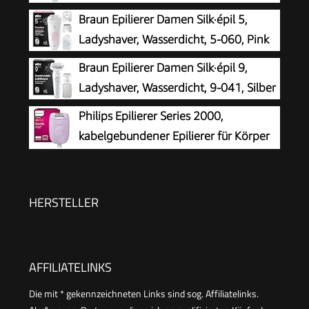
Braun Epilierer Damen Silk·épil 5,
Ladyshaver, Wasserdicht, 5-060, Pink
Braun Epilierer Damen Silk·épil 9,
Ladyshaver, Wasserdicht, 9-041, Silber
Philips Epilierer Series 2000,
kabelgebundener Epilierer für Körper
und empfindliche Bereiche, epilieren
und rasieren, Haarentferner für Damen, Modell
BRE237/00
HERSTELLER
AFFILIATELINKS
Die mit * gekennzeichneten Links sind sog. Affiliatelinks.