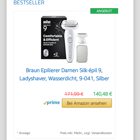
BESTSELLER
ANGEBOT
Braun Epilierer Damen Silk·épil 9,
Ladyshaver, Wasserdicht, 9-041, Silber
171,99 €
140,48 €
Bei Amazon ansehen
*
Anzeige
Preis inkl. MwSt., zzgl. Versandkosten