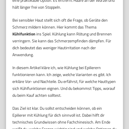
eine praktikable Option. Es entfernt Haare an der Wurzel und
hält länger frei von Stoppeln.
Bei sensibler Haut stellt sich oft die Frage, ob Geräte den
Schmerz mildern können. Hier kommt das Thema
Kühlfunktion
ins Spiel. Kühlung kann Rötung und Brennen
verringern. Sie kann das Schmerzempfinden dämpfen. Für
dich bedeutet das weniger Hautirritation nach der
Anwendung.
In diesem Artikel kläre ich, wie Kühlung bei Epilierern
funktionieren kann. Ich zeige, welche Varianten es gibt. Ich
erkläre Vor- und Nachteile. Du erfährst, für welche Hauttypen
sich Kühlfunktionen eignen. Und du bekommst Tipps, worauf
du beim Kauf achten solltest.
Das Ziel ist klar. Du sollst entscheiden können, ob ein
Epilierer mit Kühlung für dich sinnvoll ist. Dabei hilft dir
technisches Grundwissen ohne Fachchinesisch. Am Ende
weißt du, welche Fragen wichtig sind und welche Optionen du