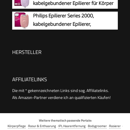
kabelgebundener Epilierer für Körper
Gesichtshaarentferner — 9-381, Weiß/Silber
und empfindliche Bereiche, epilieren
Philips Epilierer Series 2000,
und rasieren, Haarentferner für Damen, Modell
kabelgebundener Epilierer,
BRE237/00
Haarentfernungsgerät, Modell
BRE229/00, Schwarz
HERSTELLER
AFFILIATELINKS
Die mit * gekennzeichneten Links sind sog. Affiliatelinks.
Als Amazon-Partner verdiene ich an qualifizierten Käufen!
Weitere thematisch passende Portale:
Körperpflege
·
Rasur & Enthaarung
·
IPL Haarentfernung
·
Bodygroomer
·
Rasierer
·