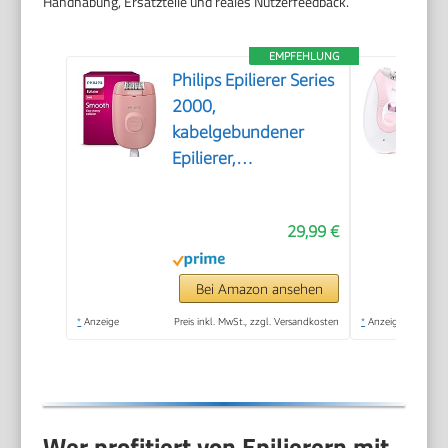
Handhabung, Ersatzteile und reales Nutzerfeedback.
EMPFEHLUNG
Philips Epilierer Series
2000,
kabelgebundener
Epilierer,
Haarentfernungsgerät,
Modell BRE229/00,
29,99 €
Schwarz
Bei Amazon ansehen
*
Anzeige
Preis inkl. MwSt., zzgl. Versandkosten
*
Anzeige
Wer profitiert von Epilierern mit