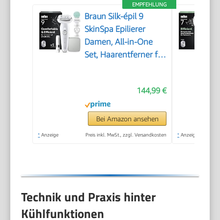
EMPFEHLUNG
Braun Silk-épil 9
SkinSpa Epilierer
Damen, All-in-One
Set, Haarentferner für
Langanhaltende
Haarentfernung,
144,99 €
Ladyshaver,
Wasserdicht — Inkl.
Facespa
Bei Amazon ansehen
Gesichtshaarentferner
*
Anzeige
Preis inkl. MwSt., zzgl. Versandkosten
*
Anzeige
— 9-381, Weiß/Silber
Technik und Praxis hinter
Kühlfunktionen