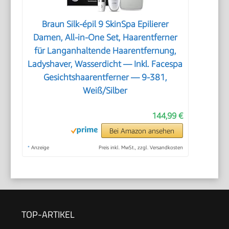
Braun Silk-épil 9 SkinSpa Epilierer
Damen, All-in-One Set, Haarentferner
für Langanhaltende Haarentfernung,
Ladyshaver, Wasserdicht — Inkl. Facespa
Gesichtshaarentferner — 9-381,
Weiß/Silber
144,99 €
Bei Amazon ansehen
*
Anzeige
Preis inkl. MwSt., zzgl. Versandkosten
TOP-ARTIKEL