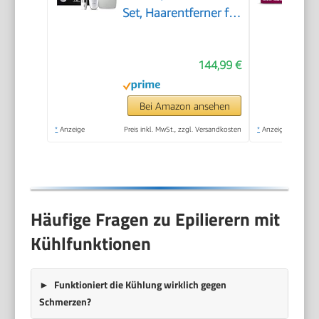
Set, Haarentferner für
Langanhaltende
Haarentfernung,
144,99 €
Ladyshaver,
Wasserdicht — Inkl.
Facespa
Bei Amazon ansehen
Gesichtshaarentferner
*
Anzeige
Preis inkl. MwSt., zzgl. Versandkosten
*
Anzeige
— 9-381, Weiß/Silber
Häufige Fragen zu Epilierern mit
Kühlfunktionen
Funktioniert die Kühlung wirklich gegen
Schmerzen?